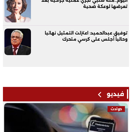
اليوم..منة شلبي تجري عملية جراحية بعد
تعرضها لوعكة صحية
توفيق عبدالحميد: اعتزلت التمثيل نهائيا
وحالياً أجلس على كرسي متحرك
فيديو
فيديو