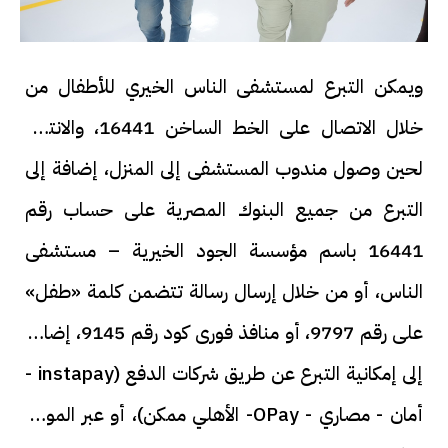
ويمكن التبرع لمستشفى الناس الخيري للأطفال من
خلال الاتصال على الخط الساخن 16441، والانتظار
لحين وصول مندوب المستشفى إلى المنزل، إضافة إلى
التبرع من جميع البنوك المصرية على حساب رقم
16441 باسم مؤسسة الجود الخيرية – مستشفى
الناس، أو من خلال إرسال رسالة تتضمن كلمة «طفل»
على رقم 9797، أو منافذ فورى كود رقم 9145، إضافة
إلى إمكانية التبرع عن طريق شركات الدفع (instapay -
أمان - مصاري - OPay- الأهلي ممكن)، أو عبر الموقع