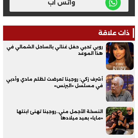
واتس اب
ذات علاقة
روبي تحيي حفل غنائي بالساحل الشمالي في
هذا الموعد
أشرف زكي: روجينا تعرضت لظلم مادي وأدبي
في مسلسل «البرنس»
النسخة الأجمل مني..روجينا تهنئ ابنتها
«مايا» بعيد ميلادها