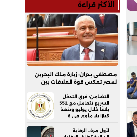
الأكثر قراءة
مصطفى بدران: زيارة ملك البحرين
لمصر تعكس قوة العلاقات بين
البلدين.. والأمن القومي الخليجي
التضامن: فرق التدخل
جزء لا يتجزأ من الأمن القومي
السريع تتعامل مع 552
المصري
بلاغًا خلال يوليو وتنقذ
كبارًا بلا مأوى في 6
محافظات
لأول مرة.. الرقابة
المالية تطلق الاختبار