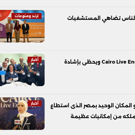
ترند ومنوعات
ى الناس تضاهي المستشفيات
أخبار
مستشفى الناس يُشارك فى مؤتمر Cairo Live Endoscopy ويحظى بإشادة
أخبار
المكان الوحيد بمصر الذى استطاع