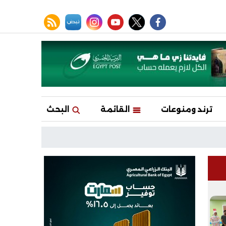
facebook
twitter
youtube
نبض
instagram
rss feed
ترند ومنوعات
القائمة
البحث