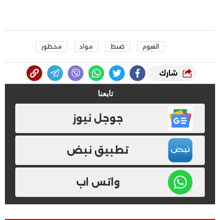
الفيوم
ضبط
مواد
محظور
شارك
تابعنا
جوجل نيوز
تطبيق نبض
واتس اب