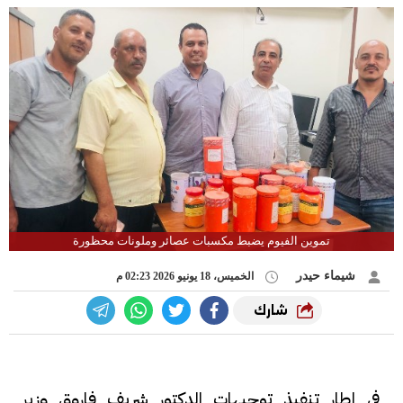
تموين الفيوم يضبط مكسبات عصائر وملونات محظورة
شيماء حيدر
الخميس، 18 يونيو 2026 02:23 م
شارك
في إطار تنفيذ توجيهات الدكتور شريف فاروق وزير