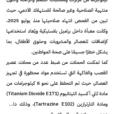
منتهية الصلاحية وغير صالحة للاستهلاك الآدمي، حيث
تبين من الفحص انتهاء صلاحيتها منذ يوليو 2025،
وكانت معبأة داخل براميل بلاستيكية ويُعاد استخدامها
كإضافات للعصائر والمشروبات وحلوى الأطفال، بما
يشكل خطرًا جسيمًا على صحة المواطنين.
كما تمكنت الحملات من ضبط عدد من محلات عصير
القصب والفاكهة التي تستخدم مواد محظورة في تجهيز
العصائر، حيث تم التحفظ على نحو 8 كيلوجرامات من
مادة ثاني أكسيد التيتانيوم (Titanium Dioxide E171)
ومادة التارترازين (Tartrazine E102)، وذلك داخل