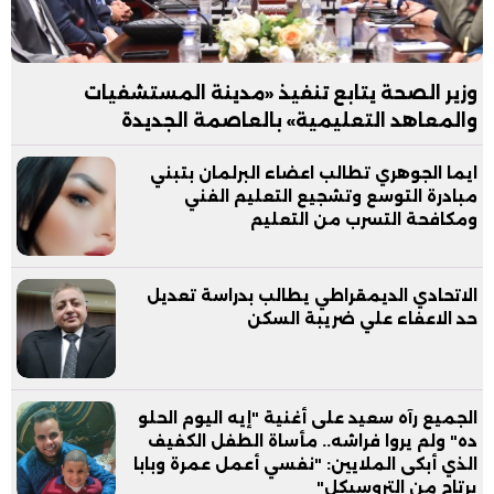
وزير الصحة يتابع تنفيذ «مدينة المستشفيات
والمعاهد التعليمية» بالعاصمة الجديدة
ايما الجوهري تطالب اعضاء البرلمان بتبني
مبادرة التوسع وتشجيع التعليم الفني
ومكافحة التسرب من التعليم
الاتحادي الديمقراطي يطالب بدراسة تعديل
حد الاعفاء علي ضريبة السكن
الجميع رآه سعيد على أغنية "إيه اليوم الحلو
ده" ولم يروا فراشه.. مأساة الطفل الكفيف
الذي أبكى الملايين: "نفسي أعمل عمرة وبابا
يرتاح من التروسيكل"