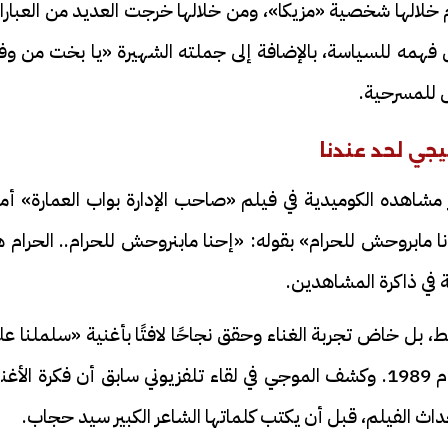
 خلالها شخصية «مزيكا»، ومن خلالها خرجت العديد من العبارا
ول فهمه للسياسة، بالإضافة إلى جملته الشهيرة «يا بخت من و
 للمسرحية.
بيجي لحد عندنا
 مشاهده الكوميدية في فيلم «صاحب الإدارة بواب العمارة» أم
فيديو
نا مابروحش للحرام» بقوله: «إحنا مابنروحش للحرام.. الحرام 
 في ذاكرة المشاهدين.
 بل خاض تجربة الغناء وحقق نجاحًا لافتًا بأغنية «سلملنا ع
التروماي» التي قدمها في فيلم «أيام الغضب» عام 1989. وكشف الموجي في لقاء تلفزيوني سابق أن فكرة الأ
ح ديني في القوصية..
ابني بطل وفخورة بيه.. أول ظهور 
اث الفيلم، قبل أن يكتب كلماتها الشاعر الكبير سيد حجاب.
تحفة معمارية بتكلفة تجاوزت 20
عماد سائق التريلا مع والدته بعد
تصدره التريند| فيديو