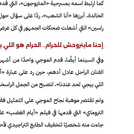
كما ارتبط اسمه بمسرحية «المتزوجون»، التي قدم
الخالدة، أبرزها «أنا الشعب»، ردًا على سؤال ح
راسين» التي أشعلت ضحكات الجمهور في كل عرض
إحنا مابنروحش للحرام.. الحرام هو اللي 
وفي السينما أيضًا، قدم الموجي واحدًا من أشهر
فيديو
فيديو
الفنان الراحل عادل أدهم، حين رد على عبارة «أ
اللي بيجي لحد عندنا»، لتصبح من الجمل الراسخة
ولم تقتصر موهبة نجاح الموجي على التمثيل فقط،
الوداع الأخير.. دفن جثامين الضحايا
افتتاح أكبر صر
جاءت منه شخصيًا لتخفيف الطابع التراجيدي لأحد
الأربعة بقرية السعدية في الفيوم
مليون جنيه