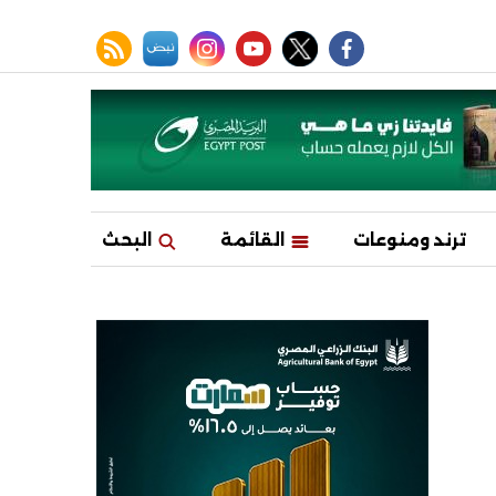
facebook
twitter
youtube
نبض
instagram
rss feed
ترند ومنوعات
القائمة
البحث