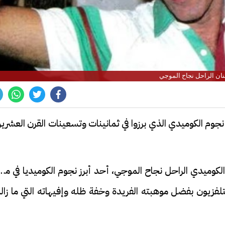
نان الراحل نجاح الموجي
وم الكوميدي الذي برزوا في ثمانينات وتسعينات القرن العشري
 الذكرى الـ80 لميلاد الفنان الكوميدي الراحل نجاح الموجي، أحد أبرز نجوم الكوميديا في م
لفزيون بفضل موهبته الفريدة وخفة ظله وإفيهاته التي ما زال