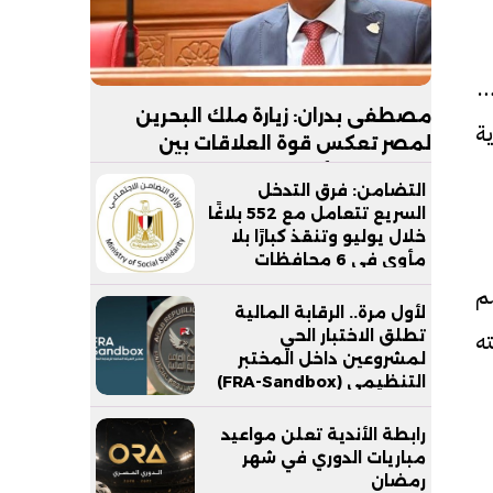
سخت
مصطفى بدران: زيارة ملك البحرين
ة
لمصر تعكس قوة العلاقات بين
البلدين.. والأمن القومي الخليجي جزء
التضامن: فرق التدخل
لا يتجزأ من الأمن القومي المصري
السريع تتعامل مع 552 بلاغًا
خلال يوليو وتنقذ كبارًا بلا
مأوى في 6 محافظات
م
لأول مرة.. الرقابة المالية
ته
تطلق الاختبار الحي
لمشروعين داخل المختبر
التنظيمي (FRA-Sandbox)
رابطة الأندية تعلن مواعيد
مباريات الدوري في شهر
رمضان