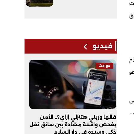
ت
فق
فيديو
ام
حوادث
فيديو
هو
لى
غنية
لـ
قالها وريني هتنزلي إزاي؟.. الأمن
عبد الله 
يفحص واقعة مشادة بين سائق نقل
أكون طبيب
ذكي وسيدة في دار السلام