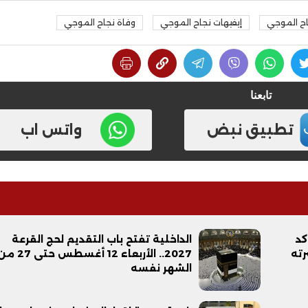
جاح الموجي
إيفيهات نجاح الموجي
وفاة نجاح الموجي
تابعنا
تطبيق نبض
واتس اب
كد
الداخلية تفتح باب التقديم لحج القرعة
رته
2027.. الأربعاء 12 أغسطس حتى 7
الشهر نفسه