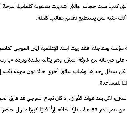
لتي كتبها سيد حجاب، والتي اشتهرت بصعوبة كلماتها، لدرجة أ
 ألف جنيه لمن يستطيع تفسير معانيها كاملة.
ة مؤلمة ومفاجئة. فقد روت ابنته الإعلامية آيتن الموجي تفاص
ت على صرخاته من شرفة المنزل وهو يتألم بشدة ويردد «يا رب»
لكن تعطل إحداها وغياب سائق أخرى حالا دون سرعة نقله إل
ًا للمساعدة.
منزل، لكن بعد فوات الأوان، إذ كان نجاح الموجي قد فارق الحي
قبل وصولهما، ليرحل في 25 سبتمبر عام 1998 عن عمر ناهز 53 عامًا، تاركًا خلفه إرثًا فنيًا كبيرًا ما زال حاضر