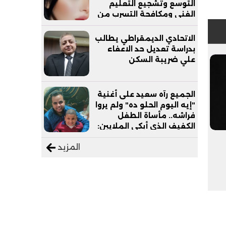
التوسع وتشجيع التعليم
الفني ومكافحة التسرب من
التعليم
الاتحادي الديمقراطي يطالب
بدراسة تعديل حد الاعفاء
علي ضريبة السكن
الجميع رآه سعيد على أغنية
"إيه اليوم الحلو ده" ولم يروا
فراشه.. مأساة الطفل
الكفيف الذي أبكى الملايين:
"نفسي أعمل عمرة وبابا
المزيد
يرتاح من التروسيكل"