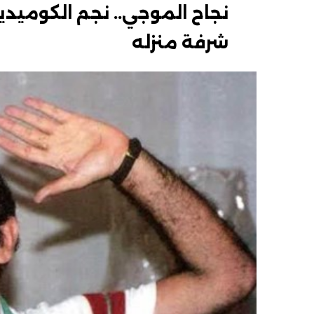
نجاح الموجي.. نجم الكوميديا
شرفة منزله