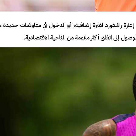
إعارة راشفورد لفترة إضافية، أو الدخول في مفاوضات جديدة م
ول إلى اتفاق أكثر ملاءمة من الناحية الاقتصادية.
فيديو
ح ديني في القوصية..
ابني بطل وفخورة بيه.. أول ظهور 
تحفة معمارية بتكلفة تجاوزت 20
عماد سائق التريلا مع والدته بعد
تصدره التريند| فيديو