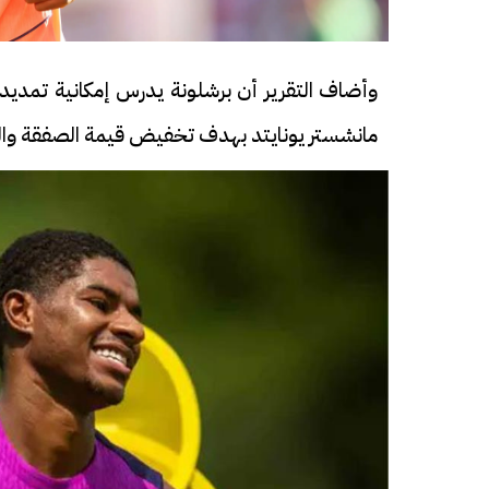
وأضاف التقرير أن برشلونة يدرس إمكانية تمديد 
مانشستر يونايتد بهدف تخفيض قيمة الصفقة والوص
فيديو
فيديو
الوداع الأخير.. دفن جثامين الضحايا
افتتاح أكبر صر
الأربعة بقرية السعدية في الفيوم
مليون جنيه