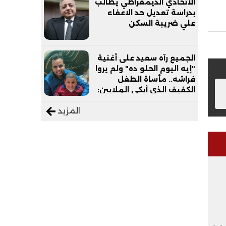
الاتحادي الديمقراطي يطالب
بدراسة تعديل حد الاعفاء
علي ضريبة السكن
الجميع رآه سعيد على أغنية
"إيه اليوم الحلو ده" ولم يروا
فراشه.. مأساة الطفل
الكفيف الذي أبكى الملايين:
"نفسي أعمل عمرة وبابا
المزيد
يرتاح من التروسيكل"