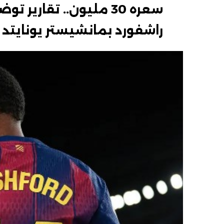
سعره 30 مليون.. تقار
راشفورد بمانشيستر يونايتد