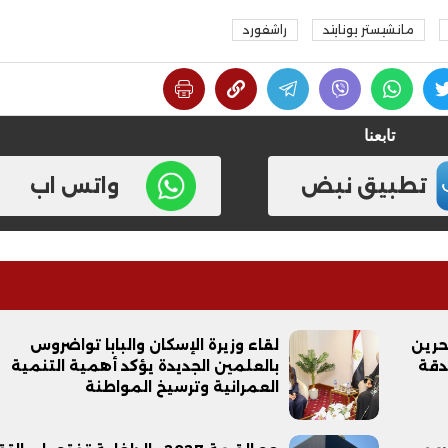
مانشيستر يونايتد
راشفورد
تابعنا
تطبيق نبض
واتس اب
حرين
لقاء وزيرة الإسكان والبابا تواضروس
لدقة
بالعلمين الجديدة يؤكد أهمية التنمية
العمرانية وترسيخ المواطنة