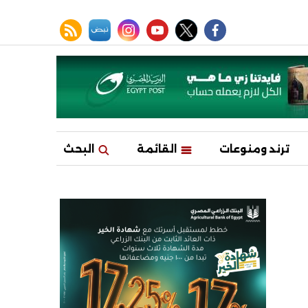
facebook
twitter
youtube
نبض
instagram
rss feed
ترند ومنوعات
القائمة
البحث