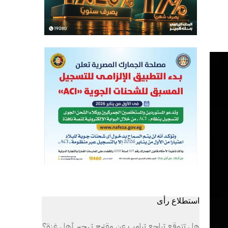
استطلاع رأى
هل تتوقع تراجع ترامب عن مقترح تهجير أهل غزة؟