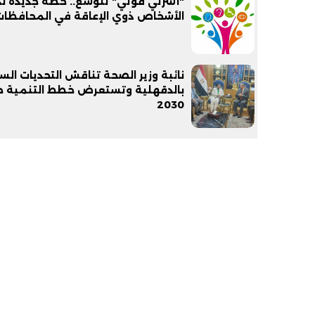
"أسرتي قوتي" تتوسع.. خطة جديدة ل
الأشخاص ذوي الإعاقة في المحافظات
نائبة وزير الصحة تناقش التحديات الس
بالدقهلية وتستعرض خطط التنمية ح
2030