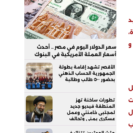
د
،
و
سعر الدولار اليوم في مصر .. أحدث
أسعار العملة الأمريكية في البنوك
الأقصر تشهد إقامة بطولة
الجمهورية الحساب الذهني
بحضور ٥٠٠ طالب وطالبة
ل
ت
تطورات ساخنة تهز
المنطقة فيديو جديد
ل
لمجتبى خامنئي وعمل
عسكري يمني وتحالف
ب
دفاعي يثير الجدل