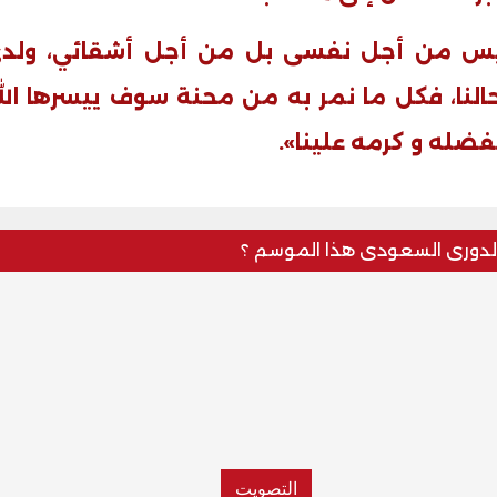
تحفة معمارية بتكلفة تجاوزت 20
عماد سائق التريلا مع والدته بعد
 ليس من أجل نفسى بل من أجل أشقائي، ولد
تصدره التريند| فيديو
حالنا، فكل ما نمر به من محنة سوف ييسرها الل
ضله و كرمه علينا».
لدورى السعودى هذا الموسم ؟