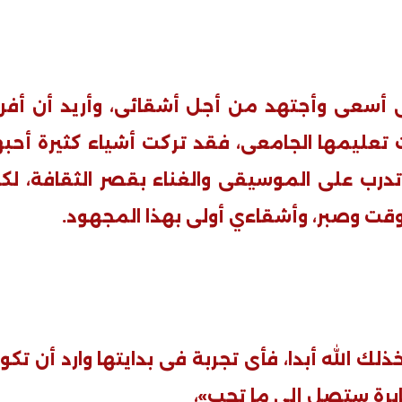
أننى أسعى وأجتهد من أجل أشقائى، وأريد أن أفر
عليمها الجامعى، فقد تركت أشياء كثيرة أحبه
درب على الموسيقى والغناء بقصر الثقافة، لك
قت وصبر، وأشقاءي أولى بهذا المجهود.
فيديو
ك الله أبدا، فأى تجربة فى بدايتها وارد أن تكو
برة ستصل إلى ما تحب»،
ح ديني في القوصية..
ابني بطل وفخورة بيه.. أول ظهور 