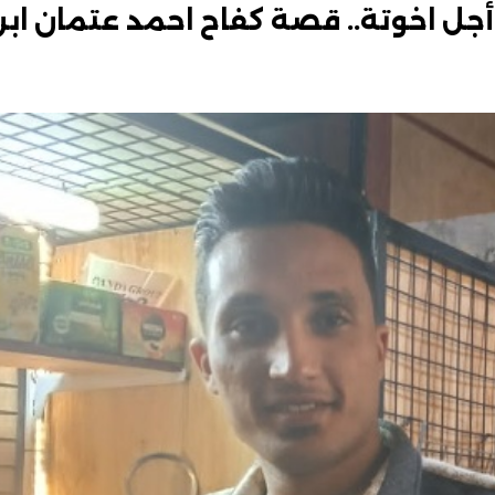
أجل اخوتة.. قصة كفاح احمد عتمان اب