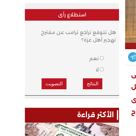
استطلاع رأى
هل تتوقع تراجع ترامب عن مقترح
تهجير أهل غزة؟
نعم
لا
ى
ل
ى
ح
الأكثر قراءة