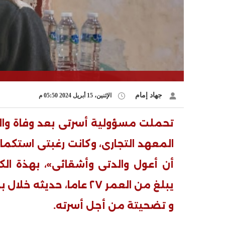
جهاد إمام
الإثنين، 15 أبريل 2024 05:50 م
تحملت مسؤولية أسرتى بعد وفاة وال
المعهد التجارى، وكانت رغبتى استكم
أن أعول والدتى وأشقائى»، بهذة الك
يبلغ من العمر ٢٧ عاما، حديثه خلال بث مباشر مع «
و تضحيتة من أجل أسرته.