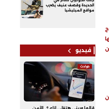
جثث الحوثيين تتناثر في
الحديدة وقصف عنيف يضرب
مواقع الميليشيا
ح
ا
ن
فيديو
حوادث
فيديو
ن
لـ
قالها وريني هتنزلي إزاي؟.. الأمن
عبد الله 