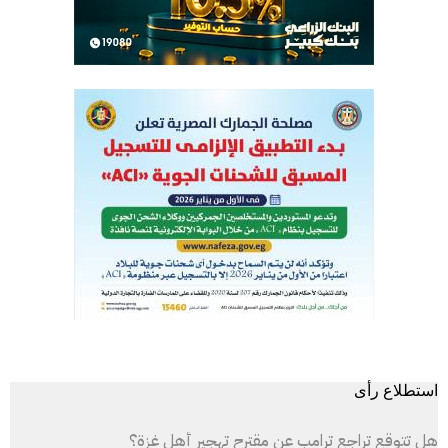
استطلاع رأى
هل تتوقع تراجع ترامب عن مقترح تهجير أهل غزة؟