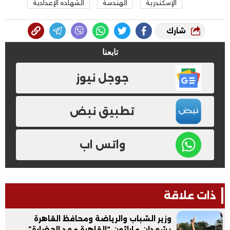
الإسكندرية
الهندسة
الشهاده الإعدادية
شارك
تابعنا
جوجل نيوز
تطبيق نبض
واتس اب
ذات علاقة
وزير الشباب والرياضة ومحافظ القاهرة
يشهدان ماراثون “القاهرة مهد الحضارة”