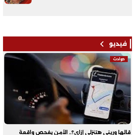
فيديو
حوادث
قالها وريني هتنزلي إزاي؟.. الأمن يفحص واقعة