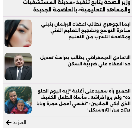
وزير الصحة يتابع تنفيذ «مدينة المستشفيات
والمعاهد التعليمية» بالعاصمة الجديدة
ايما الجوهري تطالب اعضاء البرلمان بتبني
مبادرة التوسع وتشجيع التعليم الفني
ومكافحة التسرب من التعليم
الاتحادي الديمقراطي يطالب بدراسة تعديل
حد الاعفاء علي ضريبة السكن
الجميع رآه سعيد على أغنية "إيه اليوم الحلو
ده" ولم يروا فراشه.. مأساة الطفل الكفيف
الذي أبكى الملايين: "نفسي أعمل عمرة وبابا
يرتاح من التروسيكل"
المزيد