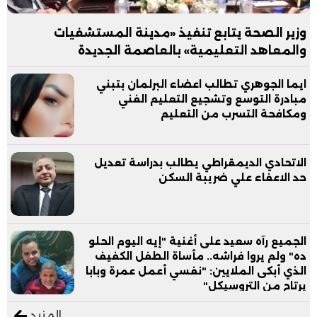
وزير الصحة يتابع تنفيذ «مدينة المستشفيات
والمعاهد التعليمية» بالعاصمة الجديدة
ايما الجوهري تطالب اعضاء البرلمان بتبني
مبادرة التوسع وتشجيع التعليم الفني
ومكافحة التسرب من التعليم
الاتحادي الديمقراطي يطالب بدراسة تعديل
حد الاعفاء علي ضريبة السكن
الجميع رآه سعيد على أغنية "إيه اليوم الحلو
ده" ولم يروا فراشه.. مأساة الطفل الكفيف
الذي أبكى الملايين: "نفسي أعمل عمرة وبابا
يرتاح من التروسيكل"
المزيد