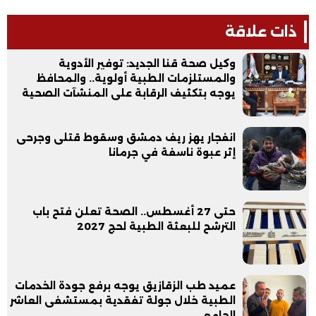
ذات علاقة
وكيل صحة قنا الجديد: توفير الأدوية
والمستلزمات الطبية أولوية.. والمحافظ
يوجه بتكثيف الرقابة على المنشآت الصحية
انفجار يهز ريف دمشق وسقوط قتلى وجرحى
إثر عبوة ناسفة في جرمانا
حتى 27 أغسطس.. الصحة تعلن فتح باب
الترشح للبعثة الطبية لحج 2027
عميد طب الزقازيق يوجه برفع جودة الخدمات
الطبية خلال جولة تفقدية بمستشفى العاشر
الجامعي