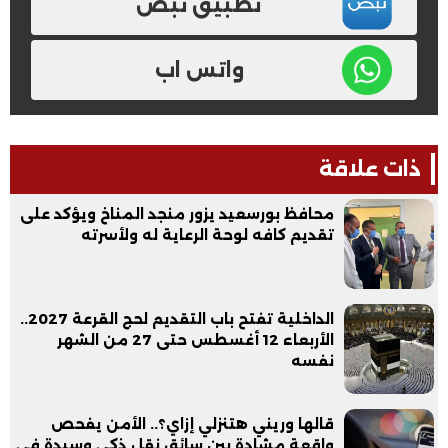
تطبيق نبض
واتس اب
ذات علاقة
محافظ بورسعيد يزور منجد المناخ ويؤكد على
تقديم كافه لوحة الرعاية له ولأسرته
الداخلية تفتح باب التقديم لحج القرعة 2027..
الأربعاء 12 أغسطس حتى 27 من الشهر
نفسه
قالها وريني هتنزلي إزاي؟.. الأمن يفحص
واقعة مشادة بين سائق نقل ذكي وسيدة في