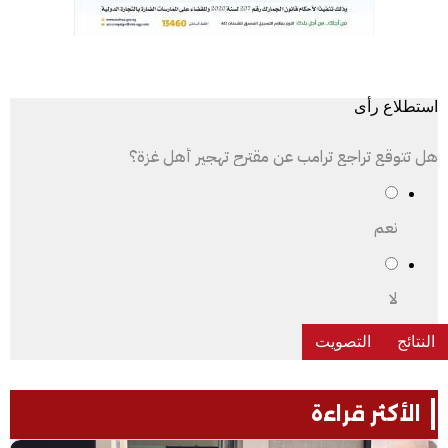
استطلاع رأى
هل تتوقع تراجع ترامب عن مقترح تهجير أهل غزة؟
نعم
لا
الأكثر قراءة