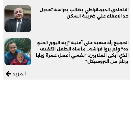
الاتحادي الديمقراطي يطالب بدراسة تعديل
حد الاعفاء علي ضريبة السكن
الجميع رآه سعيد على أغنية "إيه اليوم الحلو
ده" ولم يروا فراشه.. مأساة الطفل الكفيف
الذي أبكى الملايين: "نفسي أعمل عمرة وبابا
يرتاح من التروسيكل"
المزيد