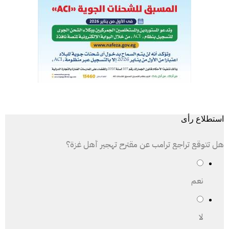
استطلاع رأى
هل تتوقع تراجع ترامب عن مقترح تهجير أهل غزة؟
نعم
لا