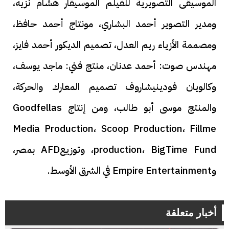
الموسيقى التصويرية للفيلم الموسيقار هشام نزيه،
ومدير التصوير أحمد البشاري، مونتاج أحمد حافظ،
ومصممة الأزياء ريم العدل، تصميم الديكور أحمد فايز،
مهندس صوت: أحمد عدنان، منتج فني: ماجد يوسف،
وكالويان فودينيشاروف تصميم المعارك والحركة،
والمنتج موسى أبو طالب، ومن إنتاج Goodfellas
Media Production، Scoop Production، Fillme
production، BigTime Fund، وتوزيعAFD بمصر،
وEmpire Entertainment في الشرق الأوسط.
أخبار متعلقة