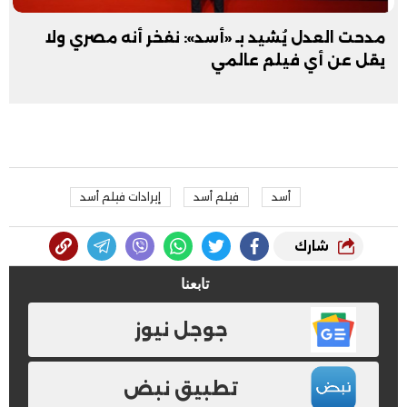
مدحت العدل يُشيد بـ «أسد»: نفخر أنه مصري ولا
يقل عن أي فيلم عالمي
أسد
فيلم أسد
إيرادات فيلم أسد
شارك
تابعنا
جوجل نيوز
تطبيق نبض