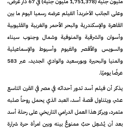
مليون جنيه (1,751,378 مليون جنيه) في 67 دار عرض،
وعلى الجانب الآخربدأ الفيلم عرضه رسميا اليوم ما بين
القاهرة والإسكندرية والبحر الأحمر والغربية والقليوبية
وأسوان والشرقية والمنوفية وشمال وجنوب سيناء
والسويس والأقصر والفيوم وأسيوط والإسماعيلية
والمنيا والبحيرة وبورسعيد والوادي الجديد، عبر 583
عرضًا يوميًا.
يذكر أن فيلم أسد تدور أحداثه في مصر في القرن التاسع
عشر، ويتناول قصة أسد، العبد الذي يحمل روحاً صلبه
متمرد، ويركز هذا العمل الدرامي التاريخي على رحلة أسد
بعد أن يُشعِل حبٌ ممنوعٌ بينه وبين امرأة حرة شرارة