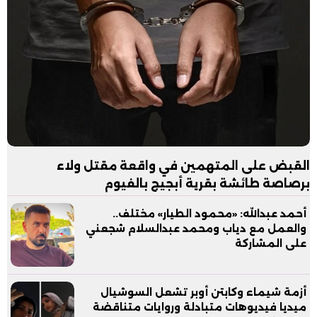
القبض على المتهمين في واقعة مقتل ولاء
برصاصة طائشة بقرية أبجيج بالفيوم
أحمد عبدالله: «محمود الطيار» مختلف..
والعمل مع دياب ومحمد عبدالسلام شجعني
على المشاركة
أزمة شيماء وكابتن أوبر تشعل السوشيال
ميديا فيديوهات متبادلة وروايات متناقضة