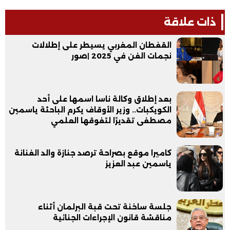
ذات علاقة
القفطان المغربي يسيطر على إطلالات
نجمات الفن في 2025 |صور
بعد إطلاق وكالة ناسا اسمها على أحد
الكويكبات.. وزير الأوقاف يكرم الباحثة ياسمين
مصطفى تقديرًا لتفوقها العلمي
كاميرا موقع بصراحة ترصد جنازة والد الفنانة
ياسمين عبد العزيز
جلسة ساخنة تحت قبة البرلمان أثناء
مناقشة قانون الإجراءات الجنائية