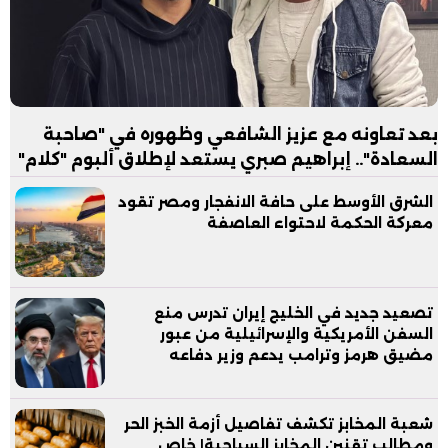
بعد تعاونه مع عزيز الشافعي وظهوره في "صاحبة
السعادة".. إبراهيم صبري يستعد لإطلاق ألبوم "كلام"
الشرق الأوسط على حافة الانفجار ومصر تقود
معركة الحكمة لاحتواء العاصفة
تصعيد جديد في الخليج إيران تدرس منع
السفن الأمريكية والإسرائيلية من عبور
مضيق هرمز وترامب يدعم وزير دفاعه
شعبة المخابز تكشف تفاصيل أزمة الخبز الحر
ومطالب تقنين المخابز السياحية| خاص