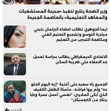
وزير الصحة يتابع تنفيذ «مدينة المستشفيات
والمعاهد التعليمية» بالعاصمة الجديدة
ايما الجوهري تطالب اعضاء البرلمان بتبني
مبادرة التوسع وتشجيع التعليم الفني
ومكافحة التسرب من التعليم
الاتحادي الديمقراطي يطالب بدراسة تعديل
حد الاعفاء علي ضريبة السكن
الجميع رآه سعيد على أغنية "إيه اليوم الحلو
ده" ولم يروا فراشه.. مأساة الطفل الكفيف
الذي أبكى الملايين: "نفسي أعمل عمرة وبابا
يرتاح من التروسيكل"
المزيد