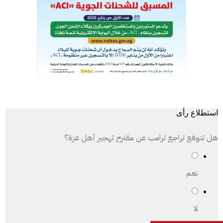
استطلاع رأى
هل تتوقع تراجع ترامب عن مقترح تهجير أهل غزة؟
نعم
لا