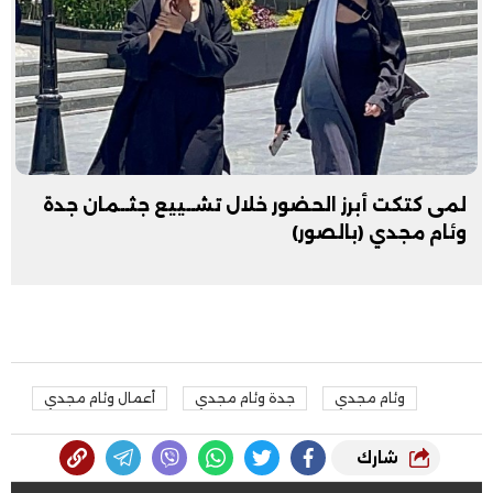
لمى كتكت أبرز الحضور خلال تشــييع جثــمان جدة
وئام مجدي (بالصور)
وئام مجدي
جدة وئام مجدي
أعمال وئام مجدي
شارك