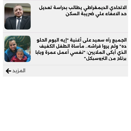
الاتحادي الديمقراطي يطالب بدراسة تعديل
حد الاعفاء علي ضريبة السكن
الجميع رآه سعيد على أغنية "إيه اليوم الحلو
ده" ولم يروا فراشه.. مأساة الطفل الكفيف
الذي أبكى الملايين: "نفسي أعمل عمرة وبابا
يرتاح من التروسيكل"
المزيد