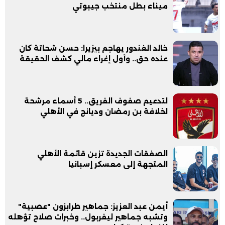
ميناء بطل منتخب جيبوتي
خالد الغندور يهاجم بيزيرا: حسن شحاتة كان
عنده حق.. وأول إغراء مالي كشف الحقيقة
لتدعيم صفوف الفريق.. 5 أسماء مرشحة
لخلافة بن رمضان وديانج في الأهلي
الصفقات الجديدة تزين قائمة الأهلي
المتجهة إلى معسكر إسبانيا
أيمن عبد العزيز: جماهير طرابزون "عصبية"
وتشبه جماهير ليفربول.. وخبرات صلاح تؤهله