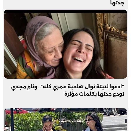
جدتها
"ادعوا لتيتة نوال صاحبة عمري كله".. وئام مجدي
تودع جدتها بكلمات مؤثرة