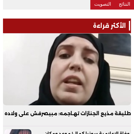
الأكثر قراءة
طليقة مذيع الجنازات تهـاجمه: مبيصرفش على ولاده
وفاة الإعلامية سونيا كمال| موعد ومكان