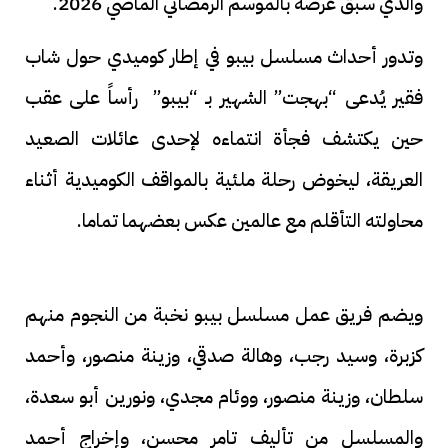
والذي سبق عرضه بالموسم الرمضاني الماضي 2026.
وتدور أحداث مسلسل بيبو في إطار كوميدي حول شاب
فقير يُدعى “بهجت” الشهير بـ “بيبو” رأساً على عقب
حين يكتشف فجأة انتماءه لإحدى عائلات الصعيد
العريقة، ليخوض رحلة ملئية بالمواقف الكوميدية أثناء
محاولته التأقلم مع عالمين عكس بعضهما تماما.
ويضم فريق عمل مسلسل بيبو نخبة من النجوم منهم
كزبرة، وسيد رجب، وهالة صدقي، وزينة منصور، وأحمد
سلطان، وزينة منصور، ووئام مجدي، ونورين أبو سعدة،
والمسلسل من تأليف تامر محسن، وإخراج أحمد