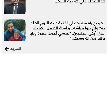
حد الاعفاء علي ضريبة السكن
الجميع رآه سعيد على أغنية "إيه اليوم الحلو
ده" ولم يروا فراشه.. مأساة الطفل الكفيف
الذي أبكى الملايين: "نفسي أعمل عمرة وبابا
يرتاح من التروسيكل"
المزيد