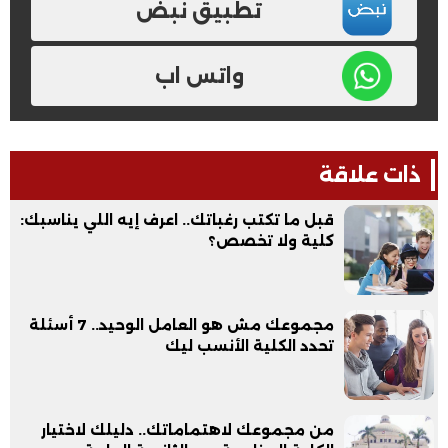
تطبيق نبض
واتس اب
ذات علاقة
قبل ما تكتب رغباتك.. اعرف إيه اللي يناسبك:
كلية ولا تخصص؟
مجموعك مش هو العامل الوحيد.. 7 أسئلة
تحدد الكلية الأنسب ليك
من مجموعك لاهتماماتك.. دليلك لاختيار