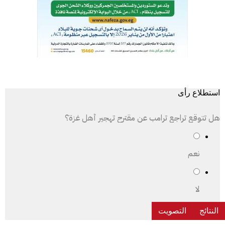
استطلاع رأى
هل تتوقع تراجع ترامب عن مقترح تهجير أهل غزة؟
نعم
لا