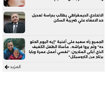
الاتحادي الديمقراطي يطالب بدراسة تعديل
حد الاعفاء علي ضريبة السكن
الجميع رآه سعيد على أغنية "إيه اليوم الحلو
ده" ولم يروا فراشه.. مأساة الطفل الكفيف
الذي أبكى الملايين: "نفسي أعمل عمرة وبابا
يرتاح من التروسيكل"
المزيد