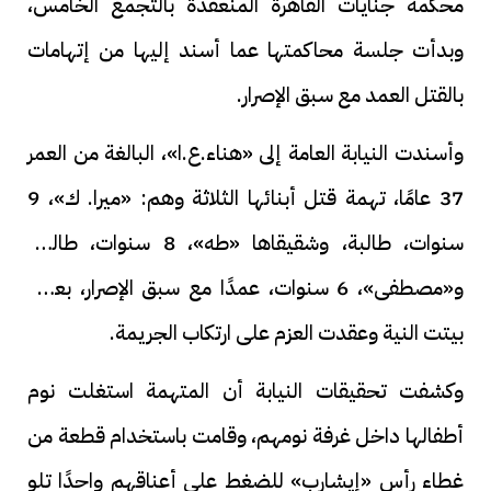
محكمة جنايات القاهرة المنعقدة بالتجمع الخامس،
وبدأت جلسة محاكمتها عما أسند إليها من إتهامات
بالقتل العمد مع سبق الإصرار.
وأسندت النيابة العامة إلى «هناء.ع.ا»، البالغة من العمر
37 عامًا، تهمة قتل أبنائها الثلاثة وهم: «ميرا. ك»، 9
سنوات، طالبة، وشقيقاها «طه»، 8 سنوات، طالب،
و«مصطفى»، 6 سنوات، عمدًا مع سبق الإصرار، بعدما
بيتت النية وعقدت العزم على ارتكاب الجريمة.
وكشفت تحقيقات النيابة أن المتهمة استغلت نوم
أطفالها داخل غرفة نومهم، وقامت باستخدام قطعة من
غطاء رأس «إيشارب» للضغط على أعناقهم واحدًا تلو