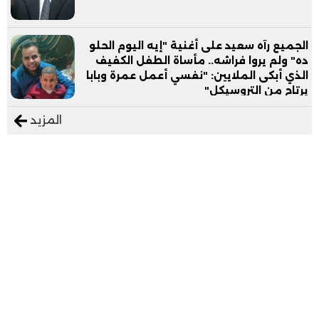
الجميع رآه سعيد على أغنية "إيه اليوم الحلو
ده" ولم يروا فراشه.. مأساة الطفل الكفيف
الذي أبكى الملايين: "نفسي أعمل عمرة وبابا
يرتاح من التروسيكل"
المزيد