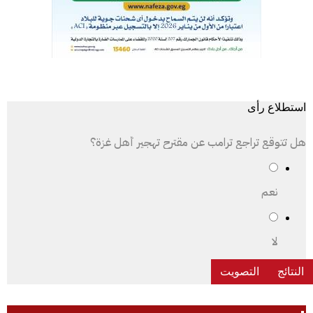
استطلاع رأى
هل تتوقع تراجع ترامب عن مقترح تهجير أهل غزة؟
نعم
لا