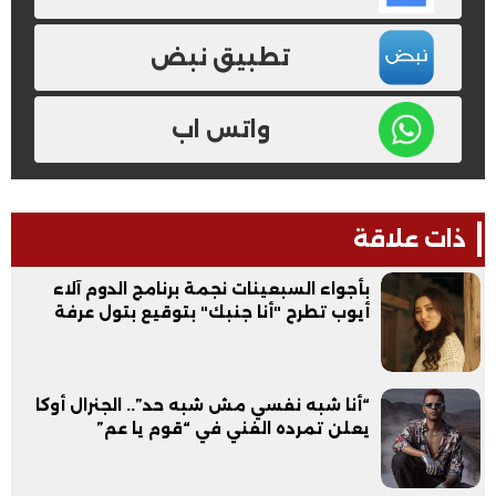
تطبيق نبض
واتس اب
ذات علاقة
بأجواء السبعينات نجمة برنامج الدوم آلاء
أيوب تطرح "أنا جنبك" بتوقيع بتول عرفة
“أنا شبه نفسي مش شبه حد”.. الجنرال أوكا
يعلن تمرده الفني في “قوم يا عم”