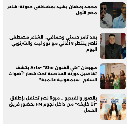
محمد رمضان يشيد بمصطفى حدوتة: شاعر
مصر الأول
بعد تامر حسني وحماقي.. الشاعر مصطفى
ناصر ينتظر 8 أغاني مع توو ليت والشرنوبي
اليوم
مهرجان "هي الفنون Arts- "She يكشف
تفاصيل دورته السادسة تحت شعار "أصوات
السلام.. سيمفونية عالمية"
بالصور والفيديو .. مروة نصر تحتفل بإطلاق
"أنا خايفه" من داخل نجوم FM بحضور فريق
العمل