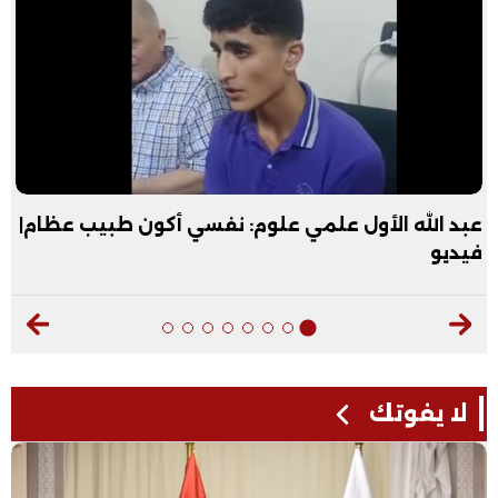
 طبيب عظام|
"عقبال العريس يا ست مروة".. شيخ الأزهر
الثانية علمي بالثانوية الأزهرية| فيديو
لا يفوتك