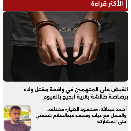
الأكثر قراءة
القبض على المتهمين في واقعة مقتل ولاء
برصاصة طائشة بقرية أبجيج بالفيوم
أحمد عبدالله: «محمود الطيار» مختلف..
والعمل مع دياب ومحمد عبدالسلام شجعني
على المشاركة