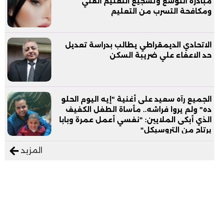
مبادرة التوسع وتشجيع التعليم الفني
ومكافحة التسرب من التعليم
الاتحادي الديمقراطي يطالب بدراسة تعديل
حد الاعفاء علي ضريبة السكن
الجميع رآه سعيد على أغنية "إيه اليوم الحلو
ده" ولم يروا فراشه.. مأساة الطفل الكفيف
الذي أبكى الملايين: "نفسي أعمل عمرة وبابا
يرتاح من التروسيكل"
المزيد