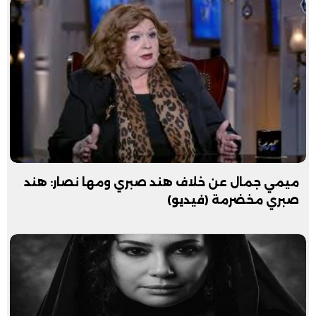
ميمي جمال عن خلاف هند صبري ومها نصار: هند
صبري مخضرمة (فيديو)