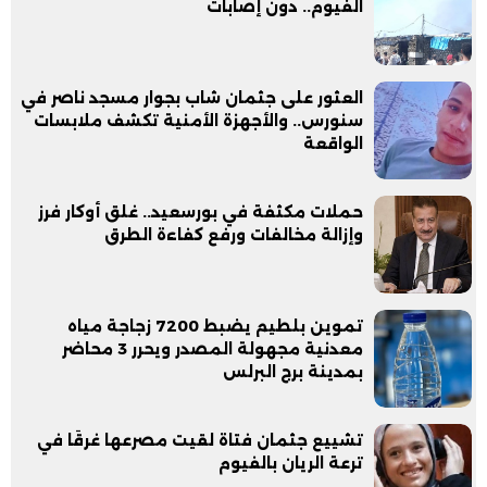
الفيوم.. دون إصابات
العثور على جثمان شاب بجوار مسجد ناصر في
سنورس.. والأجهزة الأمنية تكشف ملابسات
الواقعة
حملات مكثفة في بورسعيد.. غلق أوكار فرز
وإزالة مخالفات ورفع كفاءة الطرق
تموين بلطيم يضبط 7200 زجاجة مياه
معدنية مجهولة المصدر ويحرر 3 محاضر
بمدينة برج البرلس
تشييع جثمان فتاة لقيت مصرعها غرقًا في
ترعة الريان بالفيوم