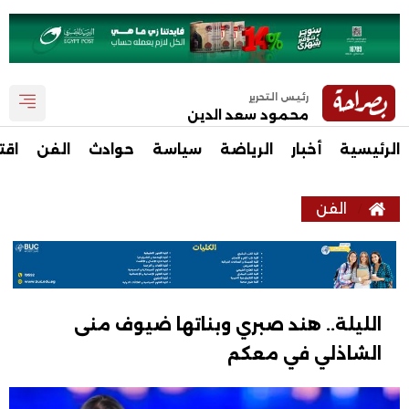
رئيس التحرير
محمود سعد الدين
الرئيسية
أخبار
الرياضة
سياسة
حوادث
الفن
اقت
الفن
الليلة.. هند صبري وبناتها ضيوف منى
الشاذلي في معكم