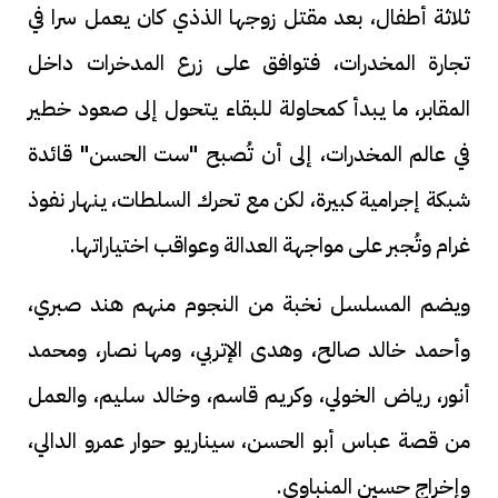
ثلاثة أطفال، بعد مقتل زوجها الذذي كان يعمل سرا في
تجارة المخدرات، فتوافق على زرع المدخرات داخل
المقابر، ما يبدأ كمحاولة للبقاء يتحول إلى صعود خطير
في عالم المخدرات، إلى أن تُصبح "ست الحسن" قائدة
شبكة إجرامية كبيرة، لكن مع تحرك السلطات، ينهار نفوذ
غرام وتُجبر على مواجهة العدالة وعواقب اختياراتها.
ويضم المسلسل نخبة من النجوم منهم هند صبري،
وأحمد خالد صالح، وهدى الإتربي، ومها نصار، ومحمد
أنور، رياض الخولي، وكريم قاسم، وخالد سليم، والعمل
من قصة عباس أبو الحسن، سيناريو حوار عمرو الدالي،
وإخراج حسين المنباوي.