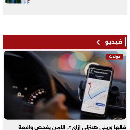
فيديو
حوادث
قالها وريني هتنزلي إزاي؟.. الأمن يفحص واقعة