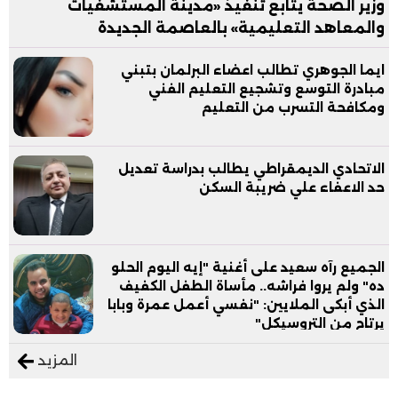
وزير الصحة يتابع تنفيذ «مدينة المستشفيات
والمعاهد التعليمية» بالعاصمة الجديدة
ايما الجوهري تطالب اعضاء البرلمان بتبني
مبادرة التوسع وتشجيع التعليم الفني
ومكافحة التسرب من التعليم
الاتحادي الديمقراطي يطالب بدراسة تعديل
حد الاعفاء علي ضريبة السكن
الجميع رآه سعيد على أغنية "إيه اليوم الحلو
ده" ولم يروا فراشه.. مأساة الطفل الكفيف
الذي أبكى الملايين: "نفسي أعمل عمرة وبابا
يرتاح من التروسيكل"
المزيد