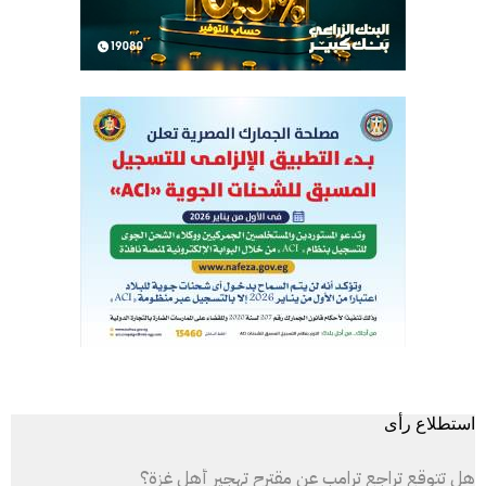
استطلاع رأى
هل تتوقع تراجع ترامب عن مقترح تهجير أهل غزة؟