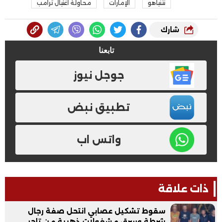
نتنياهو
الإمارات
محاولة اغتيال ترامب
شارك
تابعنا
جوجل نيوز
تطبيق نبض
واتس اب
ذات علاقة
سقوط تشكيل عصابي انتحل صفة رجال
شرطة وسرق مشغولات ذهبية من تاجر