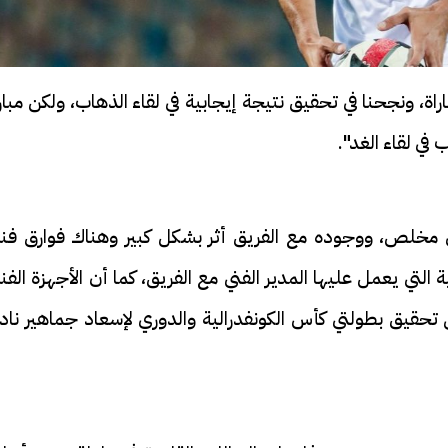
راة، ونجحنا في تحقيق نتيجة إيجابية في لقاء الذهاب، ولكن مبار
ي لقاء الغد".
فيديو
حوادث
 مخلص، ووجوده مع الفريق أثر بشكل كبير وهناك فوارق فني
التي يعمل عليها المدير الفني مع الفريق، كما أن الأجهزة الفن
على تحقيق بطولتي كأس الكونفدرالية والدوري لإسعاد جماهير نا
..
ابني بطل وفخورة بيه.. أول ظهور لـ
قالها وريني
وزت 20
عماد سائق التريلا مع والدته بعد
يفحص واقع
تصدره التريند| فيديو
ذكي وسيدة 