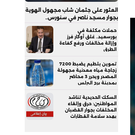
العثور على جثمان شاب مجهول الهوية
بجوار مسجد ناصر في سنورس..
والتحقيقات تكشف ملابسات الواقعة
حملات مكثفة في
بورسعيد.. غلق أوكار فرز
وإزالة مخالفات ورفع كفاءة
الطرق
تموين بلطيم يضبط 7200
زجاجة مياه معدنية مجهولة
المصدر ويحرر 3 محاضر
بمدينة برج البرلس
السكك الحديدية تناشد
المواطنين: حرق وإلقاء
المخلفات بجوار القضبان
يهدد سلامة القطارات
والركاب