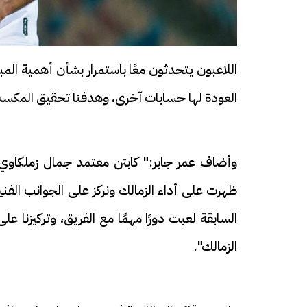
اللاعبون يتحدثون معًا باستمرار بشأن أهمية المبا
العودة لها حسابات آخرى، وهدفنا تحقيق المكسب ف
فيديو
وأضاف عمر جابر:" كابتن معتمد جمال زملكاوي
ظهرت على أداء الزمالك ونركز على الجوانب الفنية 
السابقة لعبت دورًا مهمًا مع الفريق، وتركيزنا 
 دفن جثامين الضحايا
افتتاح أكبر صرح ديني في القوصية
السعدية في الفيوم
تحفة معمارية بتكلفة تجا
الزمالك".
مليون جنيه