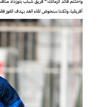
واختتم قائد الزمالك:" فريق شباب بلوزداد مناف
أفريقيا، ولكننا سنخوض لقاء الغد بهدف الفوز ف