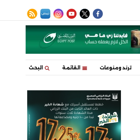
facebook
twitter
youtube
نبض
instagram
rss feed
ترند ومنوعات
القائمة
البحث