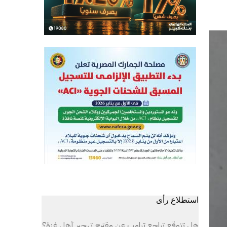
استطلاع رأى
هل تتوقع تراجع ترامب عن مقترح تهجير أهل غزة؟