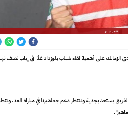
عمر جابر
ادي الزمالك على أهمية لقاء شباب بلوزداد غدًا في إياب نصف نها
لفريق يستعد بجدية وننتظر دعم جماهيرنا في مباراة الغد، ونتط
اهير".