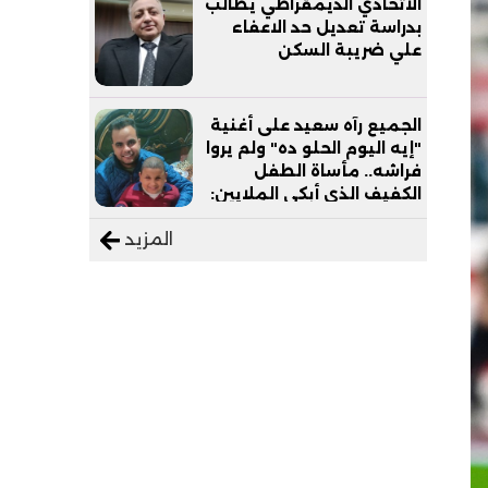
الاتحادي الديمقراطي يطالب
بدراسة تعديل حد الاعفاء
علي ضريبة السكن
الجميع رآه سعيد على أغنية
"إيه اليوم الحلو ده" ولم يروا
فراشه.. مأساة الطفل
الكفيف الذي أبكى الملايين:
"نفسي أعمل عمرة وبابا
المزيد
يرتاح من التروسيكل"