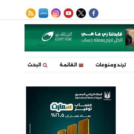
facebook
twitter
youtube
نبض
instagram
rss feed
ترند ومنوعات
القائمة
البحث