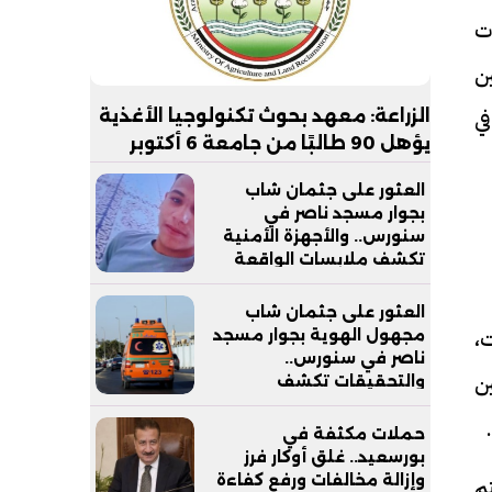
ت
ن
ي
الزراعة: معهد بحوث تكنولوجيا الأغذية
يؤهل 90 طالبًا من جامعة 6 أكتوبر
التكنولوجية لسوق العمل
العثور على جثمان شاب
بجوار مسجد ناصر في
سنورس.. والأجهزة الأمنية
تكشف ملابسات الواقعة
العثور على جثمان شاب
ت،
مجهول الهوية بجوار مسجد
ناصر في سنورس..
ن
والتحقيقات تكشف
ملابسات الواقعة
حملات مكثفة في
بورسعيد.. غلق أوكار فرز
وإزالة مخالفات ورفع كفاءة
م