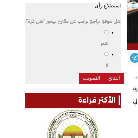
استطلاع رأى
هل تتوقع تراجع ترامب عن مقترح تهجير أهل غزة؟
نعم
لا
عة
رة
الأكثر قراءة
ي