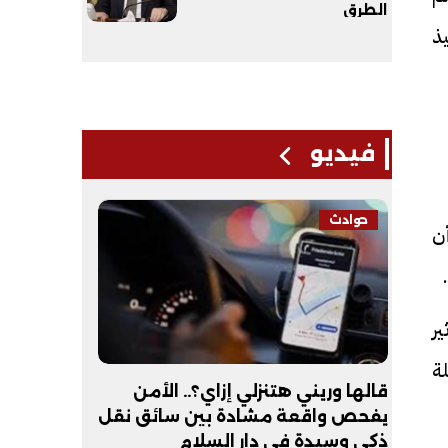
الطرق
يذ
فيديو
حوادث
فيديو
أن
ر
لة
لـ
قالها وريني هتنزلي إزاي؟.. الأمن
عبد الله 
يفحص واقعة مشادة بين سائق نقل
أكون طبيب
ذكي وسيدة في دار السلام