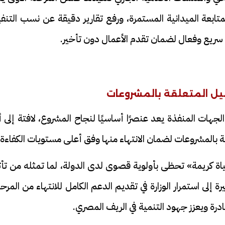
تابعة الميدانية المستمرة، ورفع تقارير دقيقة عن نسب التنف
 سريع وفعال لضمان تقدم الأعمال دون تأخير.
صيل المتعلقة بالمشروعات
فيديو
جهات المنفذة يعد عنصرًا أساسيًا لنجاح المشروع، لافتة إلى 
ة بالمشروعات لضمان الانتهاء منها وفق أعلى مستويات الكفاءة.
ة كريمة» تحظى بأولوية قصوى لدى الدولة، لما تمثله من تأثي
لى استمرار الوزارة في تقديم الدعم الكامل للانتهاء من المرح
ح ديني في القوصية..
ابني بطل وفخورة بيه.. أول ظهور 
درة ويعزز جهود التنمية في الريف المصري.
تحفة معمارية بتكلفة تجاوزت 20
عماد سائق التريلا مع والدته بعد
تصدره التريند| فيديو