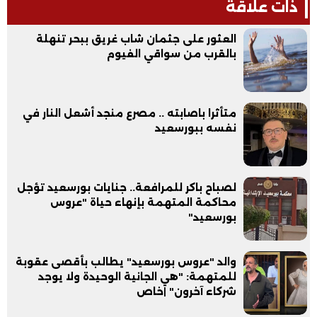
ذات علاقة
العثور على جثمان شاب غريق ببحر تنهلة
بالقرب من سواقي الفيوم
متأثرا باصابته .. مصرع منجد أشعل النار في
نفسه ببورسعيد
لصباح باكر للمرافعة.. جنايات بورسعيد تؤجل
محاكمة المتهمة بإنهاء حياة "عروس
بورسعيد"
والد "عروس بورسعيد" يطالب بأقصى عقوبة
للمتهمة: "هي الجانية الوحيدة ولا يوجد
شركاء آخرون" |خاص