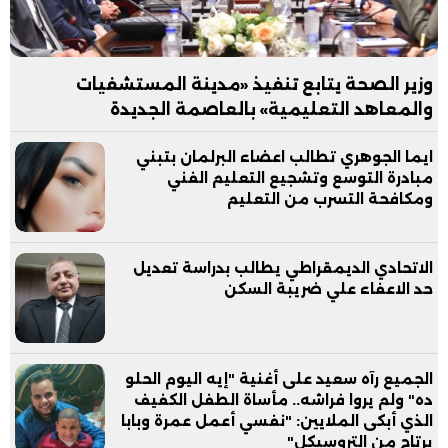
وزير الصحة يتابع تنفيذ «مدينة المستشفيات
والمعاهد التعليمية» بالعاصمة الجديدة
ايما الجوهري تطالب اعضاء البرلمان بتبني
مبادرة التوسع وتشجيع التعليم الفني
ومكافحة التسرب من التعليم
الاتحادي الديمقراطي يطالب بدراسة تعديل
حد الاعفاء علي ضريبة السكن
الجميع رآه سعيد على أغنية "إيه اليوم الحلو
ده" ولم يروا فراشه.. مأساة الطفل الكفيف
الذي أبكى الملايين: "نفسي أعمل عمرة وبابا
يرتاح من التروسيكل"