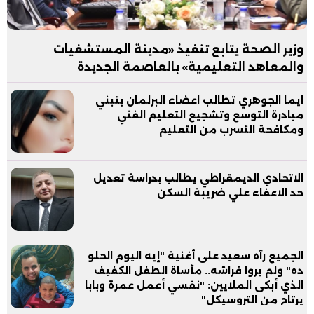
وزير الصحة يتابع تنفيذ «مدينة المستشفيات
والمعاهد التعليمية» بالعاصمة الجديدة
ايما الجوهري تطالب اعضاء البرلمان بتبني
مبادرة التوسع وتشجيع التعليم الفني
ومكافحة التسرب من التعليم
الاتحادي الديمقراطي يطالب بدراسة تعديل
حد الاعفاء علي ضريبة السكن
الجميع رآه سعيد على أغنية "إيه اليوم الحلو
ده" ولم يروا فراشه.. مأساة الطفل الكفيف
الذي أبكى الملايين: "نفسي أعمل عمرة وبابا
يرتاح من التروسيكل"