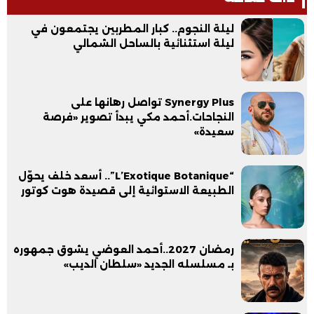
ليلة النجوم.. كبار المطربين يجتمعون في
ليلة استثنائية بالساحل الشمالي
Synergy Plus تواصل رهانها على
النجاحات.أحمد مكي يبدأ تصوير «فرصة
سعيدة»
“L’Exotique Botanique”.. أسعد خلف يحوّل
الطبيعة الاستوائية إلى قصيدة هوت كوتور
رمضان 2027..أحمد العوضي يشوق جمهوره
بـ مسلسله الجديد «سلطان الديب»