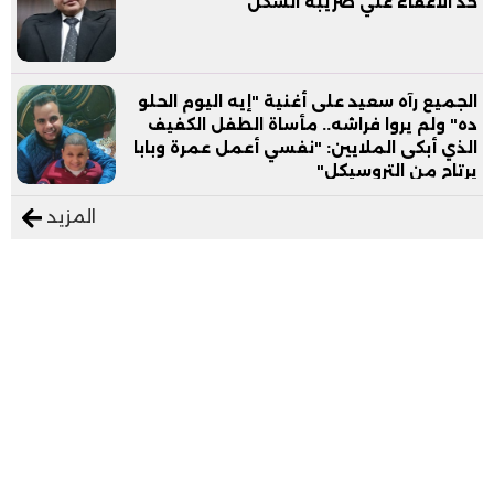
حد الاعفاء علي ضريبة السكن
الجميع رآه سعيد على أغنية "إيه اليوم الحلو
ده" ولم يروا فراشه.. مأساة الطفل الكفيف
الذي أبكى الملايين: "نفسي أعمل عمرة وبابا
يرتاح من التروسيكل"
المزيد