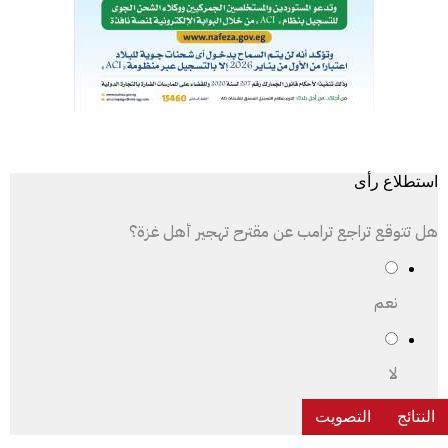
استطلاع رأى
هل تتوقع تراجع ترامب عن مقترح تهجير أهل غزة؟
نعم
لا