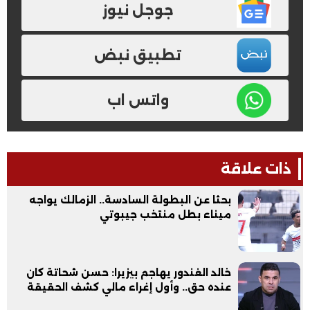
جوجل نيوز
تطبيق نبض
واتس اب
ذات علاقة
بحثا عن البطولة السادسة.. الزمالك يواجه
ميناء بطل منتخب جيبوتي
خالد الغندور يهاجم بيزيرا: حسن شحاتة كان
عنده حق.. وأول إغراء مالي كشف الحقيقة