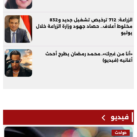
الزراعة: 712 ترخيص تشغيل جديد و832
مخلوط أعلاف.. حصاد جهود وزارة الزراعة خلال
يوليو
«أنا من غيرك»..محمد رمضان يطرح أحدث
أغانيه (فيديو)
فيديو
حوادث