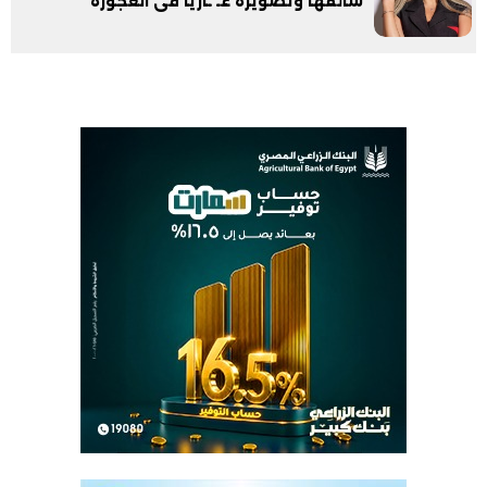
سائقها وتصويره عـ ـاريًا فى العجوزة