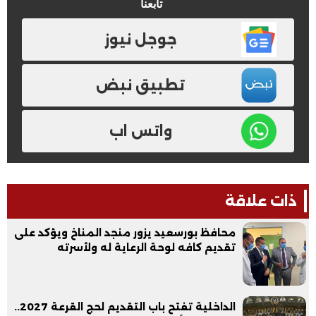
تابعنا
جوجل نيوز
تطبيق نبض
واتس اب
ذات علاقة
محافظ بورسعيد يزور منجد المناخ ويؤكد على
تقديم كافه لوحة الرعاية له ولأسرته
الداخلية تفتح باب التقديم لحج القرعة 2027..