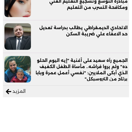
مبادرة التوسع وتشجيع التعليم الفني
ومكافحة التسرب من التعليم
الاتحادي الديمقراطي يطالب بدراسة تعديل
حد الاعفاء علي ضريبة السكن
الجميع رآه سعيد على أغنية "إيه اليوم الحلو
ده" ولم يروا فراشه.. مأساة الطفل الكفيف
الذي أبكى الملايين: "نفسي أعمل عمرة وبابا
يرتاح من التروسيكل"
المزيد