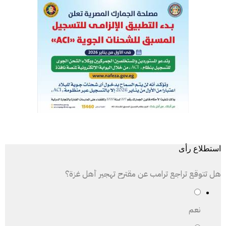
استطلاع رأى
هل تتوقع تراجع ترامب عن مقترح تهجير أهل غزة؟
نعم