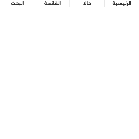
الرئيسية
حالا
القائمة
البحث
الرئيسية
أخبار
القصة الكاملة
الرياضة
سياسة
حوادث
الفن
اقتصاد
محافظات
ترند ومنوعات