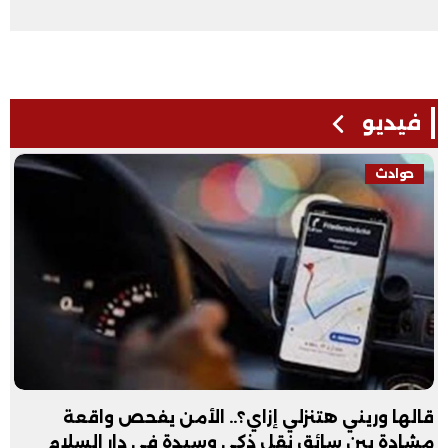
فيديو
حوادث
قالها وريني هتنزلي إزاي؟.. الأمن يفحص واقعة
مشادة بين سائق نقل ذكي وسيدة في دار السلام