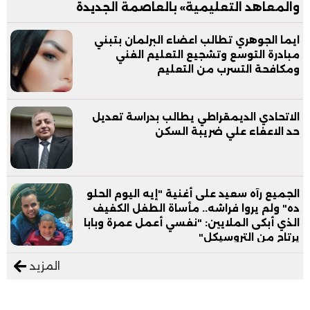
والمعاهد التعليمية» بالعاصمة الجديدة
ايما الجوهري تطالب اعضاء البرلمان بتبني
مبادرة التوسع وتشجيع التعليم الفني
ومكافحة التسرب من التعليم
الاتحادي الديمقراطي يطالب بدراسة تعديل
حد الاعفاء علي ضريبة السكن
الجميع رآه سعيد على أغنية "إيه اليوم الحلو
ده" ولم يروا فراشه.. مأساة الطفل الكفيف
الذي أبكى الملايين: "نفسي أعمل عمرة وبابا
يرتاح من التروسيكل"
المزيد