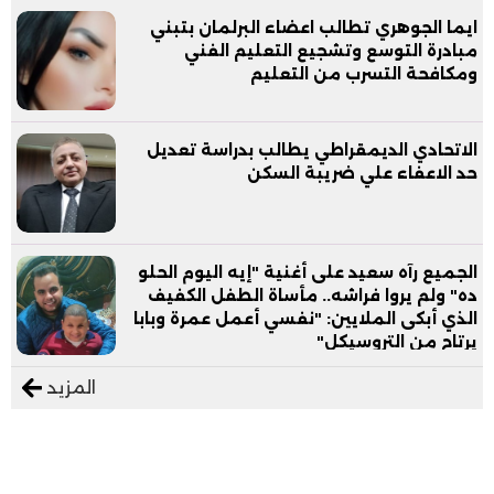
ايما الجوهري تطالب اعضاء البرلمان بتبني
مبادرة التوسع وتشجيع التعليم الفني
ومكافحة التسرب من التعليم
الاتحادي الديمقراطي يطالب بدراسة تعديل
حد الاعفاء علي ضريبة السكن
الجميع رآه سعيد على أغنية "إيه اليوم الحلو
ده" ولم يروا فراشه.. مأساة الطفل الكفيف
الذي أبكى الملايين: "نفسي أعمل عمرة وبابا
يرتاح من التروسيكل"
المزيد