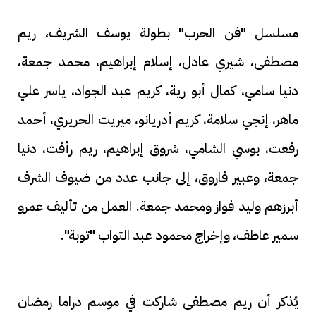
مسلسل "فن الحرب" بطولة يوسف الشريف، ريم
مصطفى، شيري عادل، إسلام إبراهيم، محمد جمعة،
دنيا سامي، كمال أبو رية، كريم عبد الجواد، ياسر علي
ماهر، إنجي سلامة، كريم أدريانو، ميريت الحريري، أحمد
رفعت، بوسي الشامي، شروق إبراهيم، ريم رأفت، دنيا
جمعة، وعبير فاروق، إلى جانب عدد من ضيوف الشرف
أبرزهم وليد فواز ومحمد جمعة. العمل من تأليف عمرو
سمير عاطف، وإخراج محمود عبد التواب "توبة".
يُذكر أن ريم مصطفى شاركت في موسم دراما رمضان