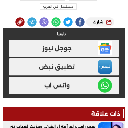
مسلسل فن الحرب
شارك
تابعنا
جوجل نيوز
تطبيق نبض
واتس اب
ذات علاقة
سحر رامي: لم أعتزل الفن.. وحزنت لغياب تتر