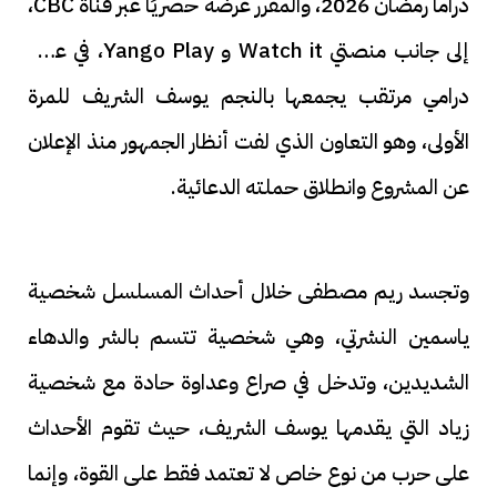
دراما رمضان 2026، والمقرر عرضه حصريًا عبر قناة CBC،
إلى جانب منصتي Watch it و Yango Play، في عمل
درامي مرتقب يجمعها بالنجم يوسف الشريف للمرة
الأولى، وهو التعاون الذي لفت أنظار الجمهور منذ الإعلان
عن المشروع وانطلاق حملته الدعائية.
وتجسد ريم مصطفى خلال أحداث المسلسل شخصية
ياسمين النشرتي، وهي شخصية تتسم بالشر والدهاء
الشديدين، وتدخل في صراع وعداوة حادة مع شخصية
زياد التي يقدمها يوسف الشريف، حيث تقوم الأحداث
على حرب من نوع خاص لا تعتمد فقط على القوة، وإنما