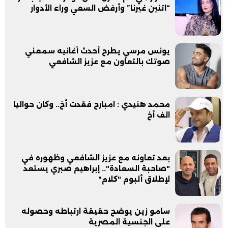
“اتنين غيرنا” وأرفض السعي وراء الأدوار
يونس مرسي يطرح أحدث أغانيه سمعني
صوتك بالتعاون مع عزيز الشافعي
محمد هنيدي : امبارح فقدت أخ.. وكان حواليا
الف أخ
بعد تعاونه مع عزيز الشافعي وظهوره في
"صاحبة السعادة".. إبراهيم صبري يستعد
لإطلاق ألبوم "كلام"
سامو زين يوضح حقيقة ارتباطه وحصوله
على الجنسية المصرية