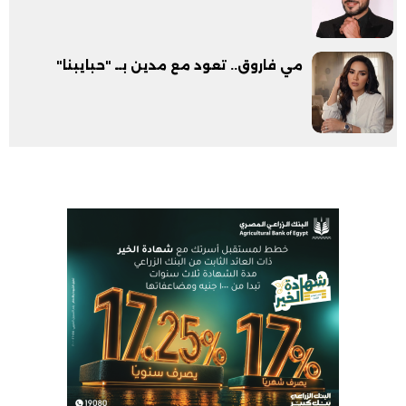
مي فاروق.. تعود مع مدين بــ "حبايبنا"