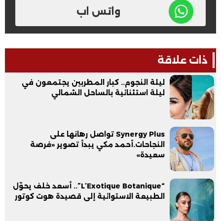
واتس اب
ذات علاقة
ليلة النجوم.. كبار المطربين يجتمعون في
ليلة استثنائية بالساحل الشمالي
Synergy Plus تواصل رهانها على
النجاحات.أحمد مكي يبدأ تصوير «فرصة
سعيدة»
“L’Exotique Botanique”.. أسعد خلف يحوّل
الطبيعة الاستوائية إلى قصيدة هوت كوتور