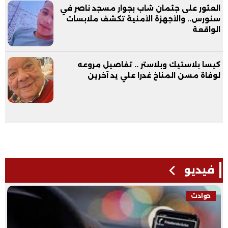
العثور على جثمان شاب بجوار مسجد ناصر في
سنورس.. والأجهزة الأمنية تكشف ملابسات
الواقعة
كيسا بلاستيك وبلاستر .. تفاصيل مروعه
لوفاة مسن المناخ غدرا علي يد آخرين
فيديو
حوادث