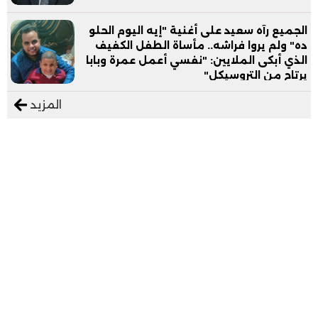
الجميع رآه سعيد على أغنية "إيه اليوم الحلو
ده" ولم يروا فراشه.. مأساة الطفل الكفيف
الذي أبكى الملايين: "نفسي أعمل عمرة وبابا
يرتاح من التروسيكل"
المزيد