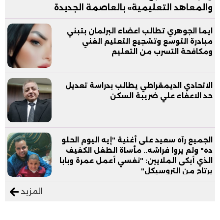
والمعاهد التعليمية» بالعاصمة الجديدة
ايما الجوهري تطالب اعضاء البرلمان بتبني
مبادرة التوسع وتشجيع التعليم الفني
ومكافحة التسرب من التعليم
الاتحادي الديمقراطي يطالب بدراسة تعديل
حد الاعفاء علي ضريبة السكن
الجميع رآه سعيد على أغنية "إيه اليوم الحلو
ده" ولم يروا فراشه.. مأساة الطفل الكفيف
الذي أبكى الملايين: "نفسي أعمل عمرة وبابا
يرتاح من التروسيكل"
المزيد