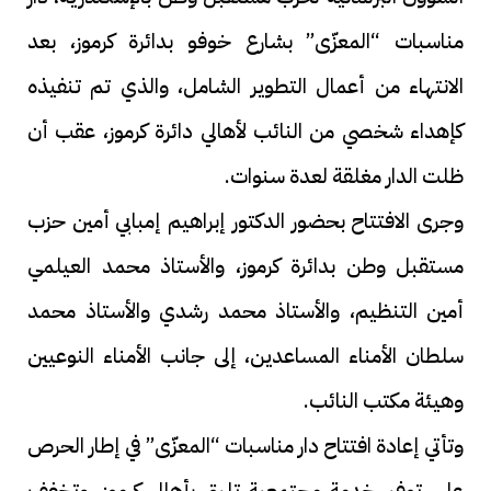
مناسبات “المعزّى” بشارع خوفو بدائرة كرموز، بعد
الانتهاء من أعمال التطوير الشامل، والذي تم تنفيذه
كإهداء شخصي من النائب لأهالي دائرة كرموز، عقب أن
ظلت الدار مغلقة لعدة سنوات.
وجرى الافتتاح بحضور الدكتور إبراهيم إمبابي أمين حزب
مستقبل وطن بدائرة كرموز، والأستاذ محمد العيلمي
أمين التنظيم، والأستاذ محمد رشدي والأستاذ محمد
سلطان الأمناء المساعدين، إلى جانب الأمناء النوعيين
وهيئة مكتب النائب.
وتأتي إعادة افتتاح دار مناسبات “المعزّى” في إطار الحرص
على توفير خدمة مجتمعية تليق بأهالي كرموز، وتخفف