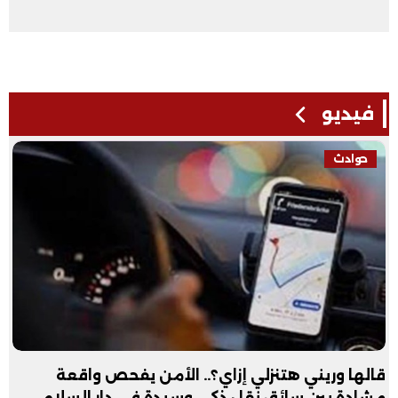
فيديو
حوادث
قالها وريني هتنزلي إزاي؟.. الأمن يفحص واقعة
مشادة بين سائق نقل ذكي وسيدة في دار السلام