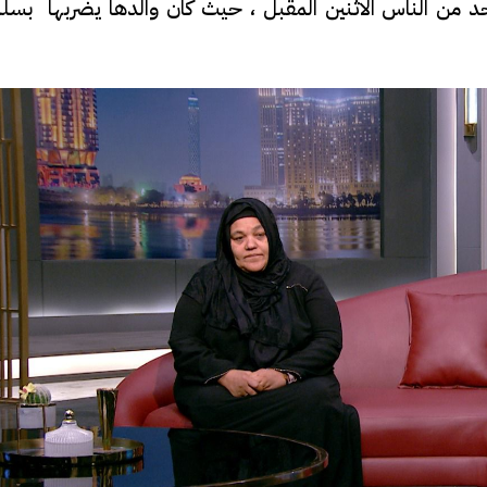
حد من الناس الاثنين المقبل ، حيث كان والدها يضربها بسل
حوادث
ة بيه.. أول ظهور لـ
قالها وريني هتنزلي إزاي؟.. الأمن
يلا مع والدته بعد
يفحص واقعة مشادة بين سائق
 فيديو
ذكي وسيدة في دار السلام