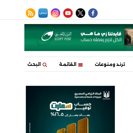
facebook
twitter
youtube
نبض
instagram
rss feed
ترند ومنوعات
القائمة
البحث