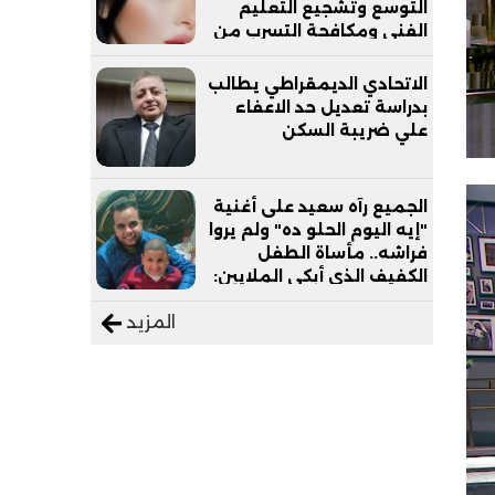
التوسع وتشجيع التعليم
الفني ومكافحة التسرب من
التعليم
الاتحادي الديمقراطي يطالب
بدراسة تعديل حد الاعفاء
علي ضريبة السكن
الجميع رآه سعيد على أغنية
"إيه اليوم الحلو ده" ولم يروا
فراشه.. مأساة الطفل
الكفيف الذي أبكى الملايين:
"نفسي أعمل عمرة وبابا
المزيد
يرتاح من التروسيكل"