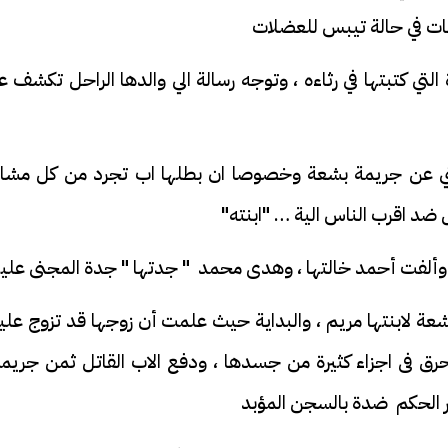
عات في حالة تيبس للعضلات
تي كتبتها في رثاءه ، وتوجه رسالة الي والدها الراحل تكشف 
يثي عن جريمة بشعة وخصوصا ان بطلها اب تجرد من كل مشاع
ل ضد اقرب الناس الية … "ابنته"
 وألفت أحمد خالتها ، وهدى محمد " جدتها " جدة المجنى عليه
عة لابنتها مريم ، والبداية حيث علمت أن زوجها قد تزوج علي
 فى اجزاء كثيرة من جسدها ، ودفع الاب القاتل ثمن جريمت
ر الحكم ضدة بالسجن المؤبد