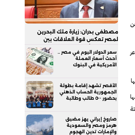
عن
مصطفى بدران: زيارة ملك البحرين
لمصر تعكس قوة العلاقات بين
البلدين.. والأمن القومي الخليجي جزء
ر
سعر الدولار اليوم في مصر ..
لا يتجزأ من الأمن القومي المصري
أحدث أسعار العملة
الأمريكية في البنوك
ا
الأقصر تشهد إقامة بطولة
الجمهورية الحساب الذهني
ها
بحضور ٥٠٠ طالب وطالبة
ة
صاروخ إيراني يهز مضيق
هرمز ومصر والسعودية
والإمارات تدين الهجوم