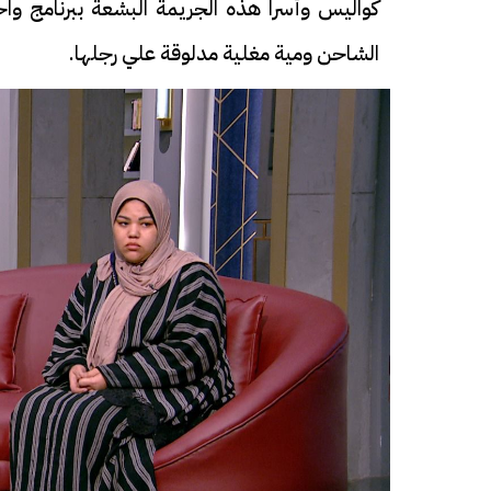
كواليس وأسرا هذه الجريمة البشعة ببرنامج وا
الشاحن ومية مغلية مدلوقة علي رجلها.
فيديو
فيديو
افتتاح أكبر صرح ديني في القوصية..
ابني بطل وفخور
تحفة معمارية بتكلفة تجاوزت 20
عماد سائق التر
مليون جنيه
تصدره التريند|