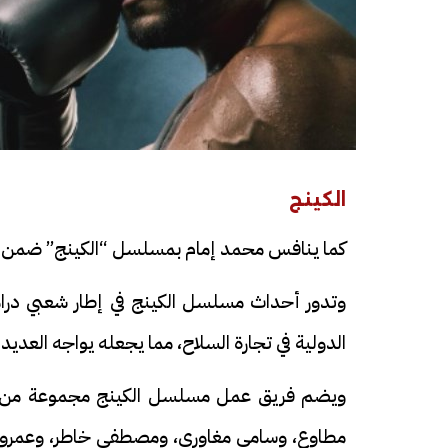
الكينج
فيديو
فيديو
كما ينافس محمد إمام بمسلسل “الكينج” ضمن دراما 
وتدور أحداث مسلسل الكينج في إطار شعبي درا
الدولية في تجارة السلاح، مما يجعله يواجه العدي
ويضم فريق عمل مسلسل الكينج مجموعة من الن
الوداع الأخير.. دفن جثامين الضحايا
افتتاح أكبر صر
الأربعة بقرية السعدية في الفيوم
مطاوع، وسامي مغاوري، ومصطفى خاطر، وعمرو ع
مليون جنيه