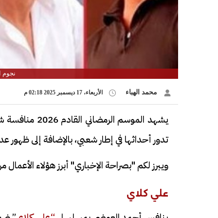
نجوم ال
محمد الهباء
الأربعاء، 17 ديسمبر 2025 02:18 م
يشهد الموسم الر
تدور أحداثها في إطار شعبي، بالإضافة إلى ظهور عد
ويبرز لكم "بصراحة الإخباري" أبرز هؤلاء الأعمال من 
علي كلاي
ينافس أحمد العوضي بمسلسل
“علي كلاي
” ضمن