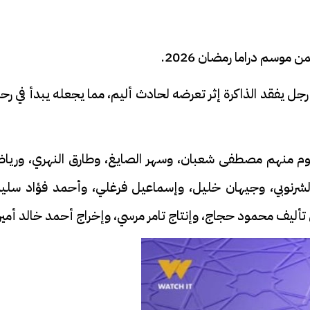
م دراما رمضان 2026.
يفقد الذاكرة إثر تعرضه لحادث أليم، مما يجعله يبدأ في رحل
منهم مصطفى شعبان، وسهر الصايغ، وطارق النهري، وريا
شرنوبي، وجيهان خليل، وإسماعيل فرغلي، وأحمد فؤاد سليم
ليف محمود حجاج، وإنتاج تامر مرسي، وإخراج أحمد خالد أمين