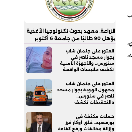
ب
الزراعة: معهد بحوث تكنولوجيا الأغذية
يؤهل 90 طالبًا من جامعة 6 أكتوبر
،
التكنولوجية لسوق العمل
العثور على جثمان شاب
،
بجوار مسجد ناصر في
سنورس.. والأجهزة الأمنية
تكشف ملابسات الواقعة
العثور على جثمان شاب
مجهول الهوية بجوار مسجد
ناصر في سنورس..
والتحقيقات تكشف
ملابسات الواقعة
حملات مكثفة في
بورسعيد.. غلق أوكار فرز
وإزالة مخالفات ورفع كفاءة