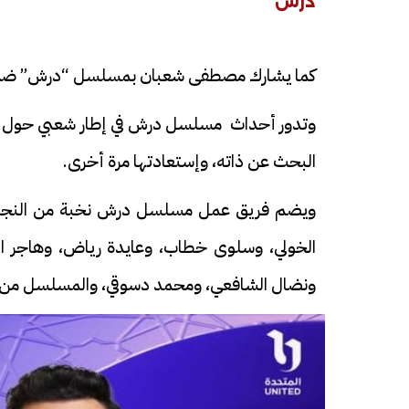
درش
كما يشارك مصطفى شعبان بمسلسل “درش” ضمن موس
وتدور أحداث مسلسل درش في إطار شعبي حول رجل 
البحث عن ذاته، وإستعادتها مرة أخرى.
ويضم فريق عمل مسلسل درش نخبة من النجوم 
الخولي، وسلوى خطاب، وعايدة رياض، وهاجر ال
ونضال الشافعي، ومحمد دسوقي، والمسلسل من تأ