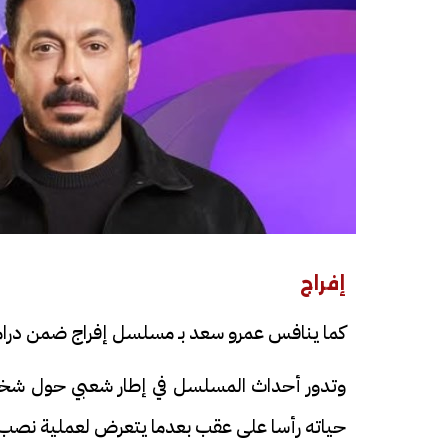
إفراج
كما ينافس عمرو سعد بـ مسلسل إفراج ضمن دراما الما
وتدور أحداث المسلسل في إطار شعبي حول شخص
حياته رأسا على عقب بعدما يتعرض لعملية نصب و