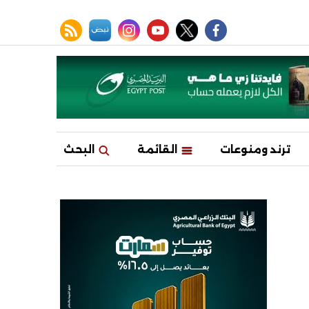
facebook
twitter
youtube
نبض
instagram
rss feed
ترند ومنوعات
القائمة
البحث