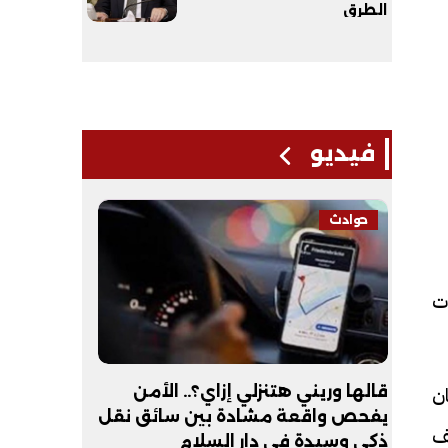
الطرق
فيديو
حوادث
فيديو
ت
ن
لـ
قالها وريني هتنزلي إزاي؟.. الأمن
عبد الله 
يفحص واقعة مشادة بين سائق نقل
أكون طبيب
ف
ذكي وسيدة في دار السلام