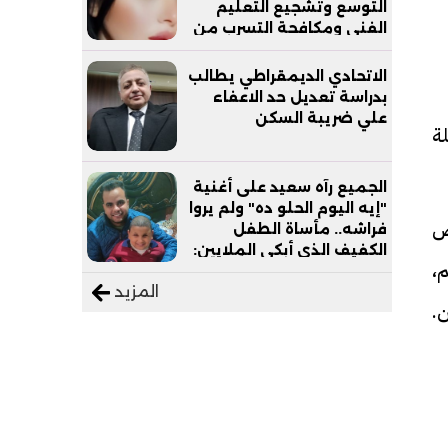
التوسع وتشجيع التعليم
الفني ومكافحة التسرب من
التعليم
الاتحادي الديمقراطي يطالب
بدراسة تعديل حد الاعفاء
علي ضريبة السكن
ة
الجميع رآه سعيد على أغنية
"إيه اليوم الحلو ده" ولم يروا
ض
فراشه.. مأساة الطفل
الكفيف الذي أبكى الملايين:
،
"نفسي أعمل عمرة وبابا
المزيد
يرتاح من التروسيكل"
.