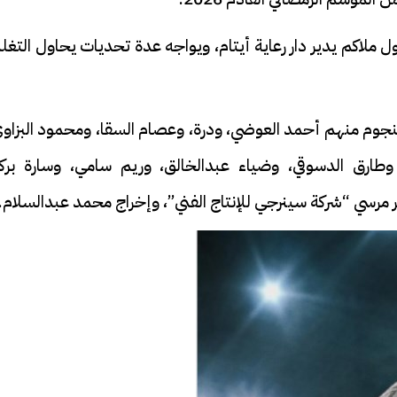
لاكم يدير دار رعاية أيتام، ويواجه عدة تحديات يحاول التغل
م منهم أحمد العوضي، ودرة، وعصام السقا، ومحمود البزاوي
وطارق الدسوقي، وضياء عبدالخالق، وريم سامي، وسارة بركة
رسي “شركة سينرجي للإنتاج الفني”، وإخراج محمد عبدالسلام.