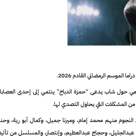
فيديو
الموسم الرمضاني القادم 2026.
مي حول شاب يدعى “حمزة الدباح” ينتمي إلى إحدى العصابا
د من المشكلات التي يحاول التصدي لها.
جوم منهم محمد إمام، وميرنا جميل، وكمال أبو رية، وحنا
ح ديني في القوصية..
ابني بطل وفخورة بيه.. أول ظهور 
تحفة معمارية بتكلفة تجاوزت 20
عماد سائق التريلا مع والدته بعد
بدالجليل، وحجاج عبدالعظيم، وإنتصار، والمسلسل من تألي
تصدره التريند| فيديو