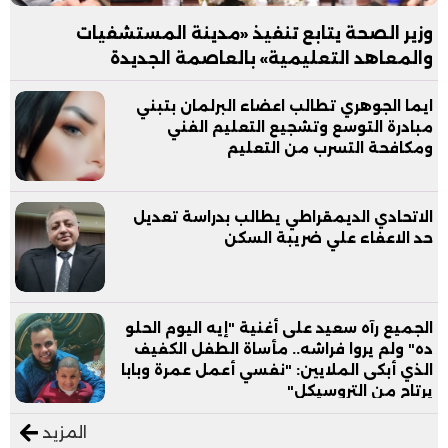
وزير الصحة يتابع تنفيذ «مدينة المستشفيات
والمعاهد التعليمية» بالعاصمة الجديدة
ايما الجوهري تطالب اعضاء البرلمان بتبني
مبادرة التوسع وتشجيع التعليم الفني
ومكافحة التسرب من التعليم
الاتحادي الديمقراطي يطالب بدراسة تعديل
حد الاعفاء علي ضريبة السكن
الجميع رآه سعيد على أغنية "إيه اليوم الحلو
ده" ولم يروا فراشه.. مأساة الطفل الكفيف
الذي أبكى الملايين: "نفسي أعمل عمرة وبابا
يرتاح من التروسيكل"
المزيد