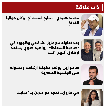
ذات علاقة
محمد هنيدي : امبارح فقدت أخ.. وكان حواليا
الف أخ
بعد تعاونه مع عزيز الشافعي وظهوره في
"صاحبة السعادة".. إبراهيم صبري يستعد
لإطلاق ألبوم "كلام"
سامو زين يوضح حقيقة ارتباطه وحصوله
على الجنسية المصرية
مي فاروق.. تعود مع مدين بــ "حبايبنا"