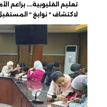
تعليم القليوبية.... براعم ا
لاكتشاف " نوابغ " المستقبل