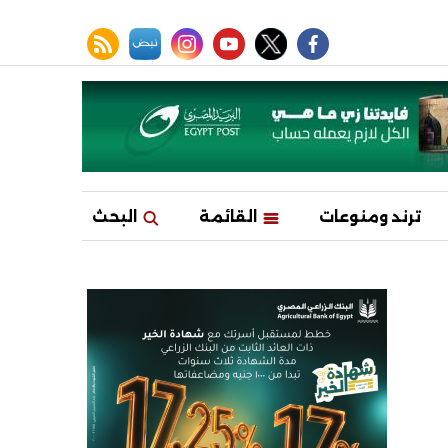
facebook
twitter
youtube
نبض
instagram
rss feed
ترند ومنوعات
القائمة
البحث