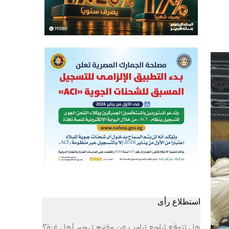
استطلاع رأى
هل تتوقع تراجع ترامب عن مقترح تهجير أهل غزة؟