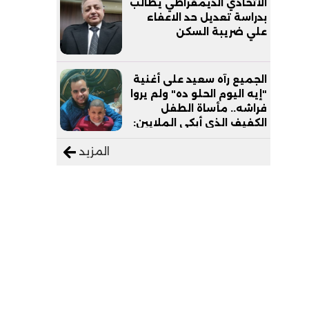
الاتحادي الديمقراطي يطالب
بدراسة تعديل حد الاعفاء
علي ضريبة السكن
الجميع رآه سعيد على أغنية
"إيه اليوم الحلو ده" ولم يروا
فراشه.. مأساة الطفل
الكفيف الذي أبكى الملايين:
"نفسي أعمل عمرة وبابا
المزيد
يرتاح من التروسيكل"