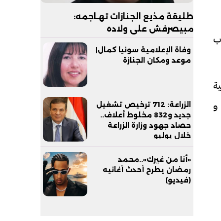
طليقة مذيع الجنازات تهـاجمه:
مبيصرفش على ولاده
ب
وفاة الإعلامية سونيا كمال|
موعد ومكان الجنازة
ية
 و
الزراعة: 712 ترخيص تشغيل
جديد و832 مخلوط أعلاف..
حصاد جهود وزارة الزراعة
خلال يوليو
«أنا من غيرك»..محمد
رمضان يطرح أحدث أغانيه
(فيديو)