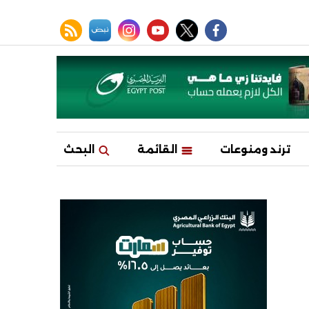
facebook
twitter
youtube
نبض
instagram
rss feed
ترند ومنوعات
القائمة
البحث