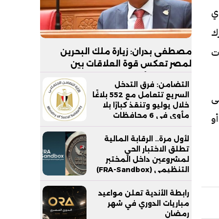
دي
رك
ت
مصطفى بدران: زيارة ملك البحرين
لمصر تعكس قوة العلاقات بين
البلدين.. والأمن القومي الخليجي جزء
التضامن: فرق التدخل
لا يتجزأ من الأمن القومي المصري
السريع تتعامل مع 552 بلاغًا
ى
خلال يوليو وتنقذ كبارًا بلا
مأوى في 6 محافظات
و
لأول مرة.. الرقابة المالية
تطلق الاختبار الحي
لمشروعين داخل المختبر
التنظيمي (FRA-Sandbox)
رابطة الأندية تعلن مواعيد
مباريات الدوري في شهر
رمضان