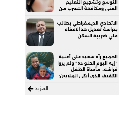
التوسع وتشجيع التعليم
الفني ومكافحة التسرب من
التعليم
الاتحادي الديمقراطي يطالب
بدراسة تعديل حد الاعفاء
علي ضريبة السكن
الجميع رآه سعيد على أغنية
"إيه اليوم الحلو ده" ولم يروا
فراشه.. مأساة الطفل
الكفيف الذي أبكى الملايين:
"نفسي أعمل عمرة وبابا
المزيد
يرتاح من التروسيكل"