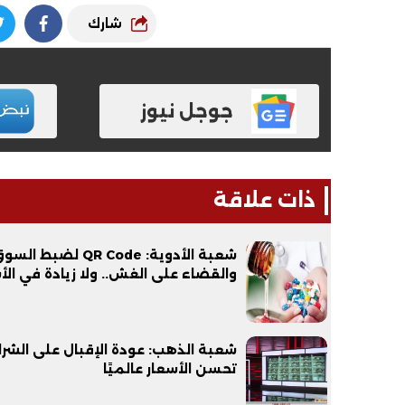
شارك
جوجل نيوز
ذات علاقة
فيديو
فيديو
شعبة الأدوية: QR Code لضبط الس
والقضاء على الغش.. ولا زيادة في الأ
شعبة الذهب: عودة الإقبال على الشرا
الوداع الأخير.. دفن جثامين الضحايا
افتتاح أكبر صر
تحسن الأسعار عالميًا
الأربعة بقرية السعدية في الفيوم
مليون جنيه