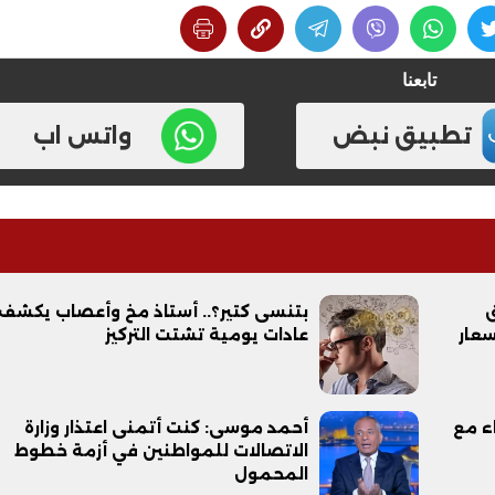
تابعنا
تطبيق نبض
واتس اب
فيديو
وق
بتنسى كتير؟.. أستاذ مخ وأعصاب يكشف
سعار
عادات يومية تشتت التركيز
ء مع
أحمد موسى: كنت أتمنى اعتذار وزارة
ح ديني في القوصية..
ابني بطل وفخورة بيه.. أول ظهور 
الاتصالات للمواطنين في أزمة خطوط
تحفة معمارية بتكلفة تجاوزت 20
عماد سائق التريلا مع والدته بعد
المحمول
تصدره التريند| فيديو