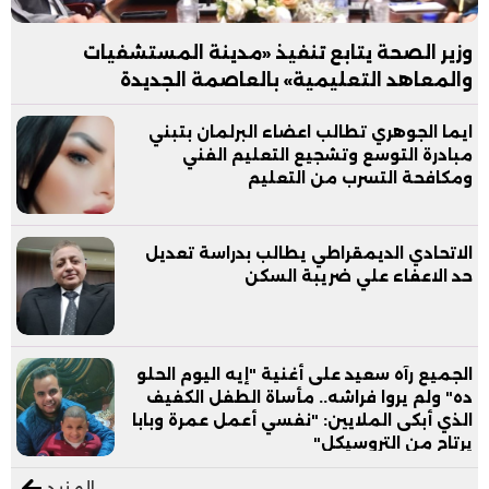
وزير الصحة يتابع تنفيذ «مدينة المستشفيات
والمعاهد التعليمية» بالعاصمة الجديدة
ايما الجوهري تطالب اعضاء البرلمان بتبني
مبادرة التوسع وتشجيع التعليم الفني
ومكافحة التسرب من التعليم
الاتحادي الديمقراطي يطالب بدراسة تعديل
حد الاعفاء علي ضريبة السكن
الجميع رآه سعيد على أغنية "إيه اليوم الحلو
ده" ولم يروا فراشه.. مأساة الطفل الكفيف
الذي أبكى الملايين: "نفسي أعمل عمرة وبابا
يرتاح من التروسيكل"
المزيد