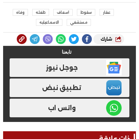
عقار
سقوط
اسعاف
طفله
وفاه
مستشفي
الاسماعيليه
شارك
تابعنا
جوجل نيوز
تطبيق نبض
واتس اب
ذات علاقة