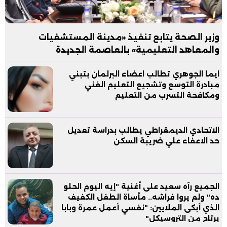
وزير الصحة يتابع تنفيذ «مدينة المستشفيات
والمعاهد التعليمية» بالعاصمة الجديدة
ايما الجوهري تطالب اعضاء البرلمان بتبني
مبادرة التوسع وتشجيع التعليم الفني
ومكافحة التسرب من التعليم
الاتحادي الديمقراطي يطالب بدراسة تعديل
حد الاعفاء علي ضريبة السكن
الجميع رآه سعيد على أغنية "إيه اليوم الحلو
ده" ولم يروا فراشه.. مأساة الطفل الكفيف
الذي أبكى الملايين: "نفسي أعمل عمرة وبابا
يرتاح من التروسيكل"