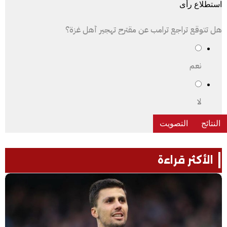
استطلاع رأى
هل تتوقع تراجع ترامب عن مقترح تهجير أهل غزة؟
نعم
لا
الأكثر قراءة