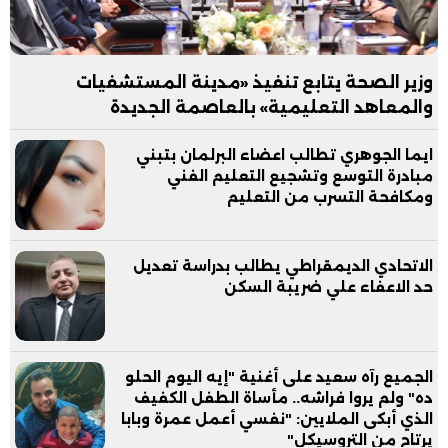
وزير الصحة يتابع تنفيذ «مدينة المستشفيات
والمعاهد التعليمية» بالعاصمة الجديدة
ايما الجوهري تطالب اعضاء البرلمان بتبني
مبادرة التوسع وتشجيع التعليم الفني
ومكافحة التسرب من التعليم
الاتحادي الديمقراطي يطالب بدراسة تعديل
حد الاعفاء علي ضريبة السكن
الجميع رآه سعيد على أغنية "إيه اليوم الحلو
ده" ولم يروا فراشه.. مأساة الطفل الكفيف
الذي أبكى الملايين: "نفسي أعمل عمرة وبابا
يرتاح من التروسيكل"