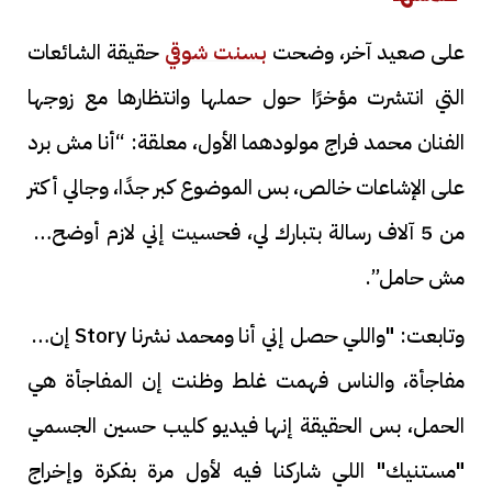
على صعيد آخر، وضحت
بسنت شوقي
حقيقة الشائعات
التي انتشرت مؤخرًا حول حملها وانتظارها مع زوجها
الفنان محمد فراج مولودهما الأول، معلقة: “أنا مش برد
على الإشاعات خالص، بس الموضوع كبر جدًا، وجالي أكتر
من 5 آلاف رسالة بتبارك لي، فحسيت إني لازم أوضح أنا
مش حامل”.
وتابعت: "واللي حصل إني أنا ومحمد نشرنا Story إن في
مفاجأة، والناس فهمت غلط وظنت إن المفاجأة هي
الحمل، بس الحقيقة إنها فيديو كليب حسين الجسمي
"مستنيك" اللي شاركنا فيه لأول مرة بفكرة وإخراج