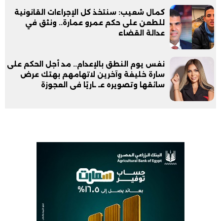
كمال شعيب: سنتخذ كل الإجراءات القانونية
للطعن على حكم عمرو عمارة.. ونثق في
عدالة القضاء
نفس يوم النطق بالإعدام.. مد أجل الحكم على
سارة خليفة وآخرين لاتهامهم بهتك عرض
سائقها وتصويره عـ ـاريًا فى العجوزة