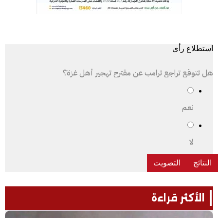
استطلاع رأى
هل تتوقع تراجع ترامب عن مقترح تهجير أهل غزة؟
نعم
لا
الأكثر قراءة