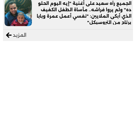
الجميع رآه سعيد على أغنية "إيه اليوم الحلو
ده" ولم يروا فراشه.. مأساة الطفل الكفيف
الذي أبكى الملايين: "نفسي أعمل عمرة وبابا
يرتاح من التروسيكل"
المزيد