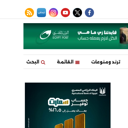
facebook
twitter
youtube
نبض
instagram
rss feed
ترند ومنوعات
القائمة
البحث