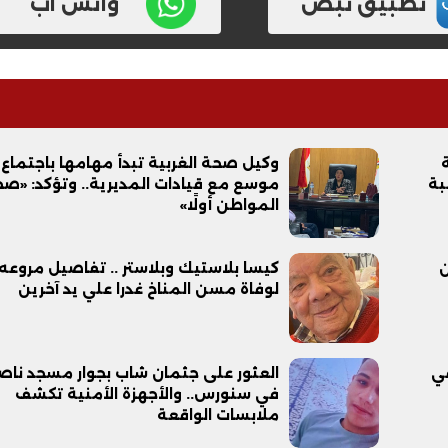
تطبيق نبض
واتس اب
وكيل صحة الغربية تبدأ مهامها باجتماع
موسع مع قيادات المديرية.. وتؤكد: «ص
المواطن أولًا»
ن
كيسا بلاستيك وبلاستر .. تفاصيل مروعه
لوفاة مسن المناخ غدرا علي يد آخرين
في
العثور على جثمان شاب بجوار مسجد ناص
في سنورس.. والأجهزة الأمنية تكشف
ملابسات الواقعة