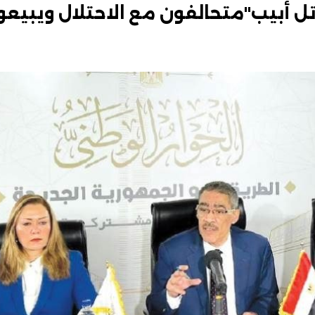
 تل أبيب"متحالفون مع الاحتلال ويبيع