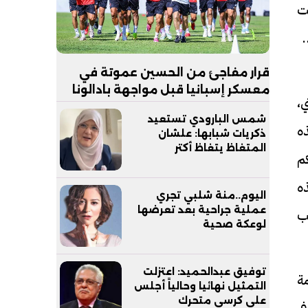
ت
أحد
قرار مفاجئ من الحسين عموتة في
معسكر إسبانيا قبل مواجهة بادالونا
،
شمس البارودي تستعيد
ه
ذكريات شبابها: علشان
المتغاظ يتغاظ أكتر
كم
ه
اليوم..منة شلبي تجري
عملية جراحية بعد تعرضها
ب
لوعكة صحية
توفيق عبدالحميد: اعتزلت
ة
التمثيل نهائيا وحالياً أجلس
على كرسي متحرك