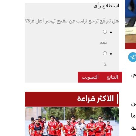
استطلاع رأى
هل تتوقع تراجع ترامب عن مقترح تهجير أهل غزة؟
نعم
لا
م،
الأكثر قراءة
من
ا
ة