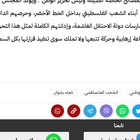
 المصالح الخاصة الضيقة وليس تحرير الوطن". ويؤكد المجلس ف
من أبناء الشعب الفلسطيني بداخل الخط الأخضر، وحرصهم الدائ
ت دولة الاحتلال الغاشمة، وإدانتهم الكاملة لمثل هذا التحر
رهابية وحركة تتبعها ولا تملك سوى تنفيذ قرارتها بكل السم
فيديو
لوطني
الشعب الفلسطيني
ضياء رشوان
ح ديني في القوصية..
ابني بطل وفخورة بيه.. أول ظهور 
تابعنا
تحفة معمارية بتكلفة تجاوزت 20
عماد سائق التريلا مع والدته بعد
تصدره التريند| فيديو