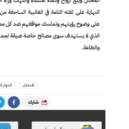
المحتل وبيع أرواح ودماء الأشقاء واللهاث وراء
النهاية على ثقته التامة في الغالبية الساحقة 
على وضوح رؤيتهم وتماسك مواقفهم ضد كل ممارسا
الذي لا يستهدف سوى مصالح خاصة ضيقة لجماعة إ
والطاعة.
فيديو
فيديو
الاحتلال
الحوار ا
شارك
الوداع الأخير.. دفن جثامين الضحايا
افتتاح أكبر صر
الأربعة بقرية السعدية في الفيوم
مليون جنيه