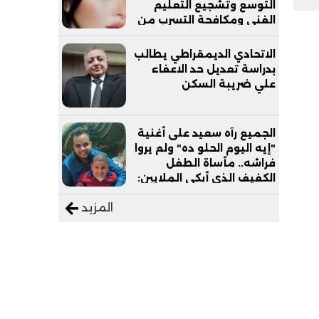
التوسع وتشجيع التعليم
الفني ومكافحة التسرب من
التعليم
الاتحادي الديمقراطي يطالب
بدراسة تعديل حد الاعفاء
علي ضريبة السكن
الجميع رآه سعيد على أغنية
"إيه اليوم الحلو ده" ولم يروا
فراشه.. مأساة الطفل
الكفيف الذي أبكى الملايين:
"نفسي أعمل عمرة وبابا
المزيد
يرتاح من التروسيكل"