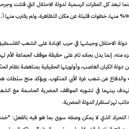
 تبعد كل المقرات الرسمية لدولة الاحتلال التي قتلت وجرح
نحو مائتي ألف مواطن فلسطيني في غزة ودمرت 90% منها، خطوات قليلة عن مكان التظاهرة، ولم يقترب منها 
دولة الاحتلال وجيشها في حرب الإبادة على الشعب الفلسطيني
 منه، إنما يدل بجلاء تام على حقيقة موقف الجماعة الأم لهذ
ن دولة الكيان الغاصب، وأولويتها الحقيقية بمناهضة نظام الح
 والدفاع عن شعب غزة الأبي المنكوب. ويؤكد منح سلطات هذ
 الهدف بينهما في تشويه المواقف المصرية الحاسمة مع الشع
ئب لهز استقرار الدولة المصرية.
 التحرك الذي لا يمكن وصفه سوى بما هو فيه بالفعل: "خدم