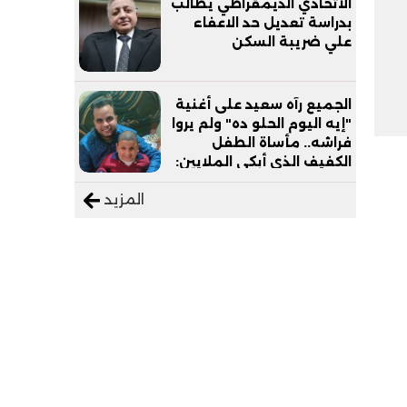
الاتحادي الديمقراطي يطالب
بدراسة تعديل حد الاعفاء
علي ضريبة السكن
الجميع رآه سعيد على أغنية
"إيه اليوم الحلو ده" ولم يروا
فراشه.. مأساة الطفل
الكفيف الذي أبكى الملايين:
"نفسي أعمل عمرة وبابا
المزيد
يرتاح من التروسيكل"