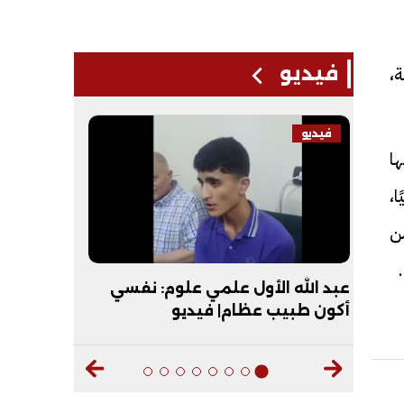
،
فيديو
فيديو
فيديو
ا
ا،
من
حظات
عبد الله الأول علمي علوم: نفسي
"عقبال ال
أكون طبيب عظام| فيديو
الأزهر يماز
ديو
الأزهرية| 