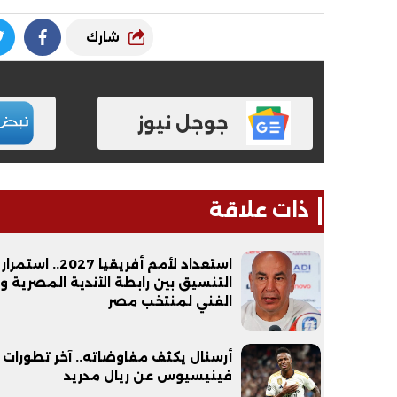
شارك
جوجل نيوز
ذات علاقة
استعداد لأمم أفريقيا 2027.. استمرار
التنسيق بين رابطة الأندية المصرية وا
الفني لمنتخب مصر
أرسنال يكثف مفاوضاته.. آخر تطورات 
فينيسيوس عن ريال مدريد