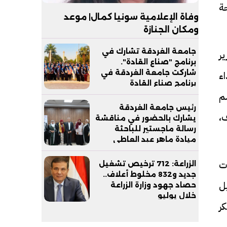
حة
وفاة الإعلامية سونيا كمال| موعد
ومكان الجنازة
جامعة الغردقة تشارك في
ر
برنامج "صناع القادة".
شاركت جامعة الغردقة في
ء
برنامج صناع القادة
سم
رئيس جامعة الغردقة
،
يشارك بالحضور في مناقشة
رسالة ماجستير للباحثة
ميادة ماهر عبد العاطي
أحمد من ذوي الهمم:
ات
الزراعة: 712 ترخيص تشغيل
جديد و832 مخلوط أعلاف..
يل
حصاد جهود وزارة الزراعة
خلال يوليو
كر