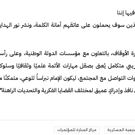
ها إننا
ذين سوف يحملون على عاتقهم أمانة الكلمة، ونشر نور الهداية
فيديو
الأوقاف، بالتعاون مع مؤسسات الدولة الوطنية، وعلى رأسه
بي متكامل يُعنى بصقل مهارات الأئمة علميًا وثقافيًا وسلوكيً
ات التواصل مع المجتمع، ليكون الإمام نبراساً للوعي، متمكنًا 
بوعيٍ نافذ وإدراكٍ عميق لمختلف القضايا الفكرية والتحديات الراهنة".
ة بيه.. أول ظهور لـ
سائق التريلا يمنع كارثة فى الل
يلا مع والدته بعد
الأخيرة .. أنقذ "جامبو"محملة
 فيديو
بالقطن على الطريق السريع| في
اديمية العسكرية
مركز المنارة للمؤتمرات