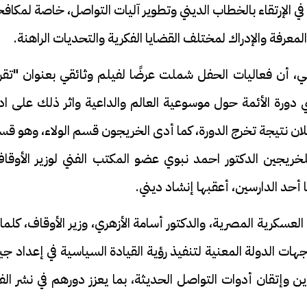
 الإرتقاء بالخطاب الديني وتطوير آليات التواصل، خاصة لمكاف
عرفة والإدراك لمختلف القضايا الفكرية والتحديات الراهنة.
 أن فعاليات الحفل شملت عرضًا لفيلم وثائقي بعنوان "تقري
دورة الأئمة حول موسوعية العالم والداعية واثر ذلك على ادا
علان نتيجة تخرج الدورة، كما أدى الخريجون قسم الولاء، وهو ق
خريجين الدكتور احمد نبوي عضو المكتب الفني لوزير الأوقاف
أحد الدارسين، أعقبها إنشاد ديني.
العسكرية المصرية، والدكتور أسامة الأزهري، وزير الأوقاف، كلم
ات الدولة المعنية لتنفيذ رؤية القيادة السياسية في إعداد ج
ن وإتقان أدوات التواصل الحديثة، بما يعزز دورهم في نشر الف