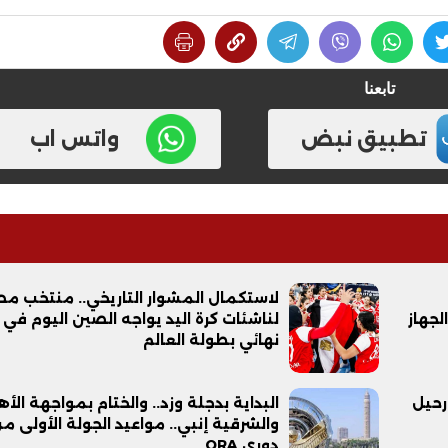
تابعنا
تطبيق نبض
واتس اب
لاستكمال المشوار التاريخي.. منتخب مص
لجهاز
لناشئات كرة اليد يواجه الصين اليوم في ر
نهائي بطولة العالم
رحيل
البداية بدجلة وزد.. والختام بمواجهة الأ
والشرقية إنبي.. مواعيد الجولة الأولى م
دوري ORA