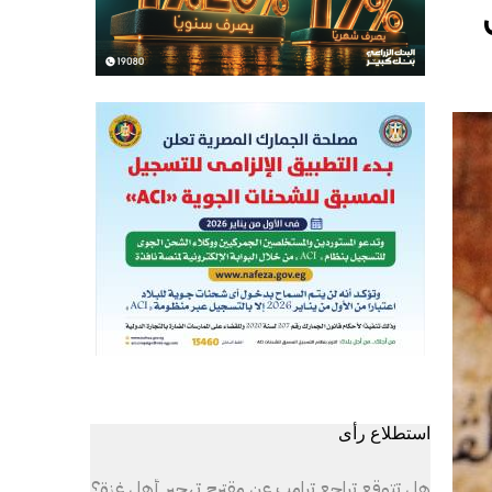
استطلاع رأى
هل تتوقع تراجع ترامب عن مقترح تهجير أهل غزة؟