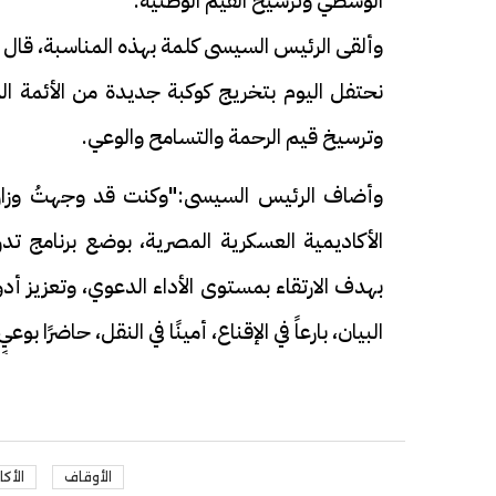
الوسطي وترسيخ القيم الوطنية.
وألقى الرئيس السيسى كلمة بهذه المناسبة، قال في
نحتفل اليوم بتخريج كوكبة جديدة من الأئمة ال
وترسيخ قيم الرحمة والتسامح والوعي.
فيديو
فيديو
وأضاف الرئيس السيسى:"وكنت قد وجهتُ وزارة 
الأكاديمية العسكرية المصرية، بوضع برنامج تدري
بهدف الارتقاء بمستوى الأداء الدعوي، وتعزيز أدو
البيان، بارعاً في الإقناع، أمينًا في النقل، حاضرًا 
افتتاح أكبر صرح ديني في القوصية..
ابني بطل وفخور
تحفة معمارية بتكلفة تجاوزت 20
عماد سائق التر
مليون جنيه
تصدره التريند|
الأوقاف
الأك