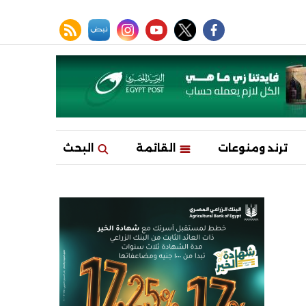
facebook
twitter
youtube
نبض
instagram
rss feed
ترند ومنوعات
القائمة
البحث