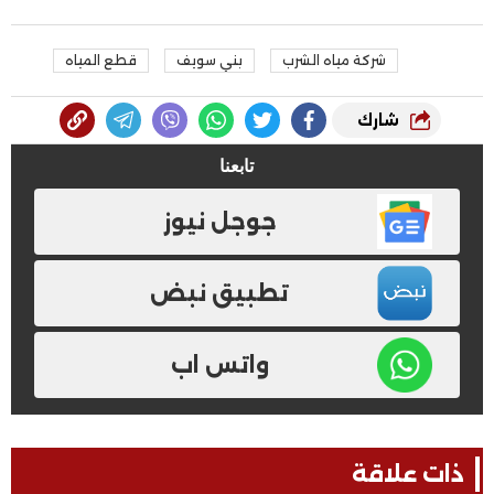
شركة مياه الشرب
بني سويف
قطع المياه
شارك
تابعنا
جوجل نيوز
تطبيق نبض
واتس اب
ذات علاقة