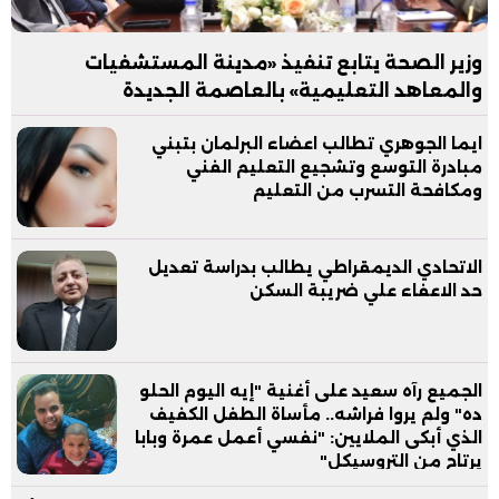
وزير الصحة يتابع تنفيذ «مدينة المستشفيات
والمعاهد التعليمية» بالعاصمة الجديدة
ايما الجوهري تطالب اعضاء البرلمان بتبني
مبادرة التوسع وتشجيع التعليم الفني
ومكافحة التسرب من التعليم
الاتحادي الديمقراطي يطالب بدراسة تعديل
حد الاعفاء علي ضريبة السكن
الجميع رآه سعيد على أغنية "إيه اليوم الحلو
ده" ولم يروا فراشه.. مأساة الطفل الكفيف
الذي أبكى الملايين: "نفسي أعمل عمرة وبابا
يرتاح من التروسيكل"