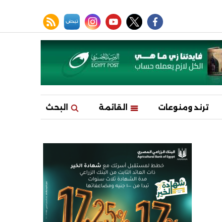
facebook
twitter
youtube
نبض
instagram
rss feed
ترند ومنوعات
القائمة
البحث