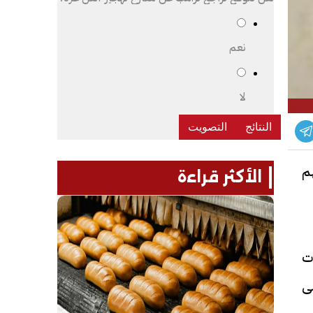
نعم
لا
م
الأكثر قراءة
ت
ى