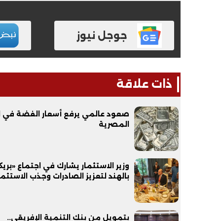
جوجل نيوز
فيديو
فيديو
ذات علاقة
صعود عالمي يرفع أسعار الفضة في 
المصرية
الوداع الأخير.. دفن جثامين الضحايا
افتتاح أكبر صر
وزير الاستثمار يشارك في اجتماع «بر
الأربعة بقرية السعدية في الفيوم
بالهند لتعزيز الصادرات وجذب الاستثما
مليون جنيه
بتمويل من بنك التنمية الإفريقي..