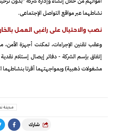
أموالهم من خلال إنشاء وإدارة شركة "بدون ترخي
نشاطهما عبر مواقع التواصل الإجتماعى.
نصب والاحتيال على راغبى العمل بالخار
وعقب تقنين الإجراءات، تمكنت أجهزة الأمن، م
مشغولات ذهبية) وبمواجهتهما أقرتا بنشاطهما الإج
مدينة نص
شارك