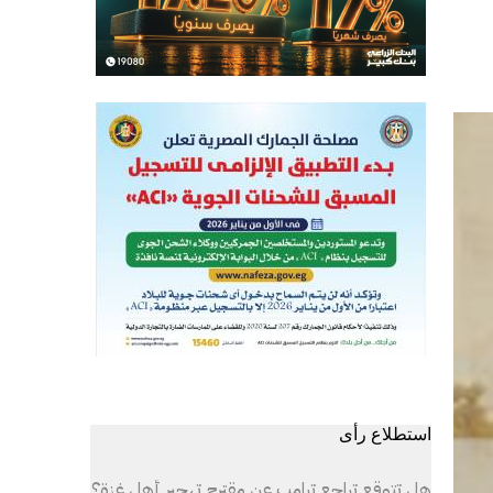
استطلاع رأى
هل تتوقع تراجع ترامب عن مقترح تهجير أهل غزة؟