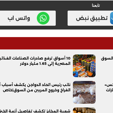
تابعنا
تطبيق نبض
واتس اب
فيديو
السوق
10 أسواق ترفع صادرات الصناعات الغذائي
المصرية إلى 1.65 مليار دولار
ح ديني في القوصية..
ابني بطل وفخورة بيه.. أول ظهور 
يكس»
نائب رئيس اتحاد الدواجن يكشف أسباب أ
تحفة معمارية بتكلفة تجاوزت 20
عماد سائق التريلا مع والدته بعد
رات
الفراخ وخروج المربين من السوق|خاص
تصدره التريند| فيديو
شعبة المخابز تكشف تفاصيل أزمة الخبز ا