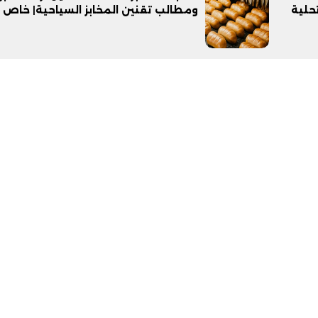
5 محطات تحلية
ومطالب تقنين المخابز السياحية| خاص