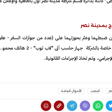
ص" كائنة بدائرة قسم شرطة مدينة نصر أول بالقاهرة والإعلان 
ج بمدينة نصر
ن ضبطهما وعثر بحوزتهما على (عدد من جوازات السفر - عقو
إتفاق بإسم الشركة - دفاتر إيصال إستلام نقدية خاصة بالشركة جهاز حاسب آلى "لاب توب" - 2 
رامي، وتم تخاذ الإجراءات القانونية.
ر
النصب
الأموال العامة