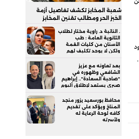
عن
شعبة المخابز تكشف تفاصيل أزمة
الخبز الحر ومطالب تقنين المخابز
السياحية| خاص
. النائبة د. راوية مختار لطلاب
الثانوية العامة : طب
الأسنان من كليات القمة
د
ولكن لا يوجد تكليف لهم
بعد التخرج
هاتف محمول -
بعد تعاونه مع عزيز
الشافعي وظهوره في
"صاحبة السعادة".. إبراهيم
صبري يستعد لإطلاق ألبوم
"كلام"
محافظ بورسعيد يزور منجد
المناخ ويؤكد على تقديم
كافه لوحة الرعاية له
ولأسرته