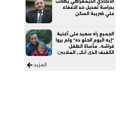
الاتحادي الديمقراطي يطالب
بدراسة تعديل حد الاعفاء
علي ضريبة السكن
الجميع رآه سعيد على أغنية
"إيه اليوم الحلو ده" ولم يروا
فراشه.. مأساة الطفل
الكفيف الذي أبكى الملايين:
"نفسي أعمل عمرة وبابا
المزيد
يرتاح من التروسيكل"