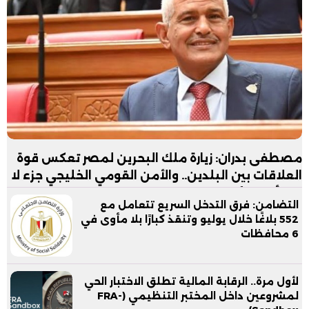
مصطفى بدران: زيارة ملك البحرين لمصر تعكس قوة
العلاقات بين البلدين.. والأمن القومي الخليجي جزء لا
يتجزأ من الأمن القومي المصري
التضامن: فرق التدخل السريع تتعامل مع
552 بلاغًا خلال يوليو وتنقذ كبارًا بلا مأوى في
6 محافظات
لأول مرة.. الرقابة المالية تطلق الاختبار الحي
لمشروعين داخل المختبر التنظيمي (FRA-