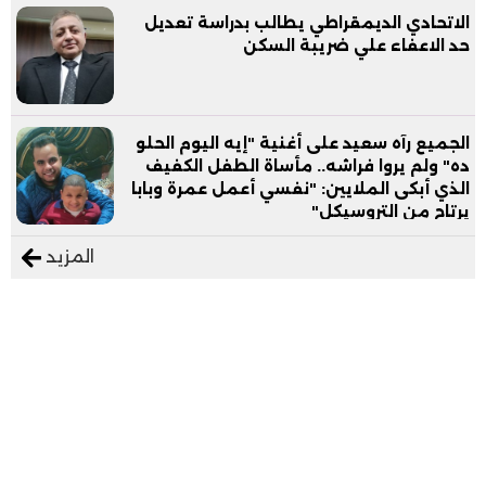
الاتحادي الديمقراطي يطالب بدراسة تعديل
حد الاعفاء علي ضريبة السكن
الجميع رآه سعيد على أغنية "إيه اليوم الحلو
ده" ولم يروا فراشه.. مأساة الطفل الكفيف
الذي أبكى الملايين: "نفسي أعمل عمرة وبابا
يرتاح من التروسيكل"
المزيد