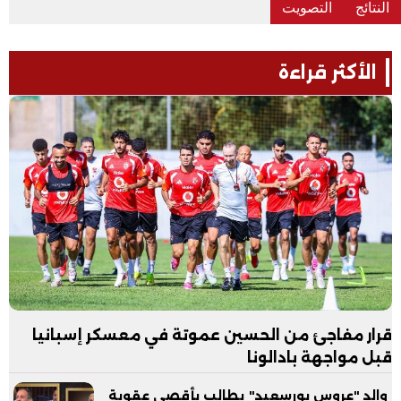
الأكثر قراءة
قرار مفاجئ من الحسين عموتة في معسكر إسبانيا
قبل مواجهة بادالونا
والد "عروس بورسعيد" يطالب بأقصى عقوبة