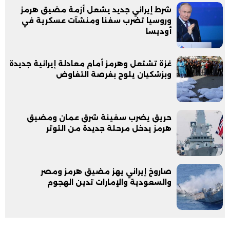
شرط إيراني جديد يشعل أزمة مضيق هرمز
وروسيا تضرب سفنا ومنشآت عسكرية في
أوديسا
غزة تشتعل وهرمز أمام معادلة إيرانية جديدة
وبزشكيان يلوح بفرصة التفاوض
حريق يضرب سفينة شرق عمان ومضيق
هرمز يدخل مرحلة جديدة من التوتر
صاروخ إيراني يهز مضيق هرمز ومصر
والسعودية والإمارات تدين الهجوم