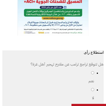
استطلاع رأى
هل تتوقع تراجع ترامب عن مقترح تهجير أهل غزة؟
نعم
لا