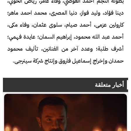
بطولة النجم أحمد العوضي، وفاء عامر، رياض الخولي،
دينا فؤاد، وليد فواز، دنيا المصرى، محمد احمد ماهر؛
كارولين عزمى، أحمد صيام، سلوى عثمان، وفاء مكى،
أحمد عبد الله محمود، إبراهيم السمان؛ عايدة فهمي؛
أشرف طلبة؛ وعدد آخر من الفنانين، تأليف محمود
حمدان وإخراج إسماعيل فاروق وإنتاج شركة سينرجى.
أخبار متعلقة