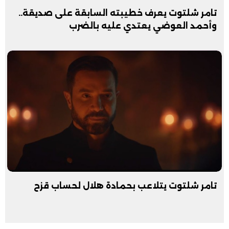
تامر شلتوت يعرف خطيبته السابقة على صديقة..
وأحمد العوضي يعتدي عليه بالضرب
تامر شلتوت يتلاعب بحمادة هلال لحساب قزح