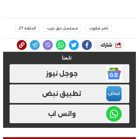
تامر شلتوت
مسلسل حق عرب
الحلقة 27
شارك
تابعنا
جوجل نيوز
تطبيق نبض
واتس اب