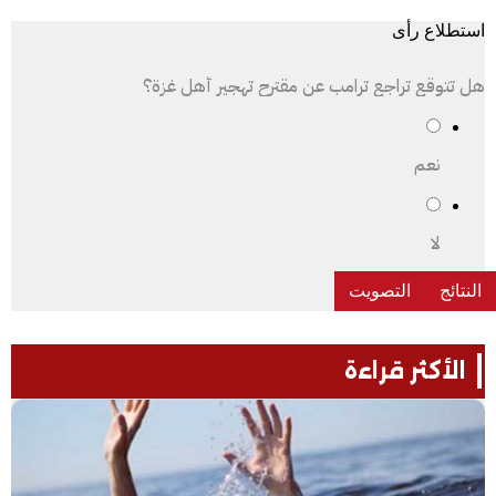
استطلاع رأى
هل تتوقع تراجع ترامب عن مقترح تهجير أهل غزة؟
نعم
لا
الأكثر قراءة