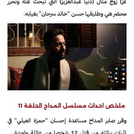
عز) زوج منال (دنيا عبدالعزيز) التي تبحث عنه وتحرر
محضر هي وطليقها حسن “خالد سرحان” بغيابه.
ملخص احداث مسلسل المداح الحلقة 11
وقرر صابر المداح مساعدة إحسان “حمزة العيلي” في
إثبات برائته من قتل 12 شخصا من عائلة واحدة في