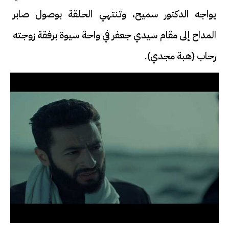
يواجه الدكتور سميح، وتنتهي الحلقة بوصول صابر
المداح إلى مقام سيدي جعفر في واحة سيوة برفقة زوجته
رحاب (هبة مجدي).