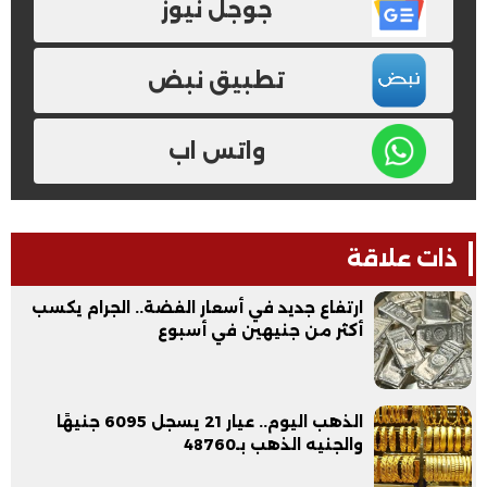
جوجل نيوز
تطبيق نبض
واتس اب
ذات علاقة
ارتفاع جديد في أسعار الفضة.. الجرام يكسب
أكثر من جنيهين في أسبوع
الذهب اليوم.. عيار 21 يسجل 6095 جنيهًا
والجنيه الذهب بـ48760