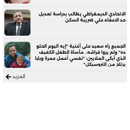
الاتحادي الديمقراطي يطالب بدراسة تعديل
حد الاعفاء علي ضريبة السكن
الجميع رآه سعيد على أغنية "إيه اليوم الحلو
ده" ولم يروا فراشه.. مأساة الطفل الكفيف
الذي أبكى الملايين: "نفسي أعمل عمرة وبابا
يرتاح من التروسيكل"
المزيد