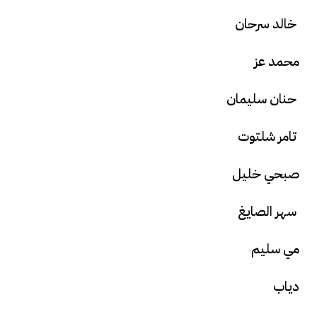
خالد سرحان
محمد عز
حنان سليمان
تامر شلتوت
صبحي خليل
سهر الصايغ
مي سليم
دياب