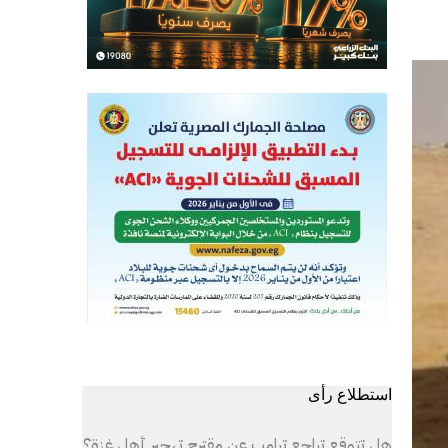
استطلاع رأى
هل تتوقع تراجع ترامب عن مقترح تهجير أهل غزة؟