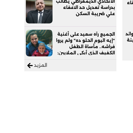
الاتحادي الديمقراطي يطالب
اء
بدراسة تعديل حد الاعفاء
علي ضريبة السكن
ائد
الجميع رآه سعيد على أغنية
ئة
"إيه اليوم الحلو ده" ولم يروا
فراشه.. مأساة الطفل
الكفيف الذي أبكى الملايين:
"نفسي أعمل عمرة وبابا
المزيد
يرتاح من التروسيكل"