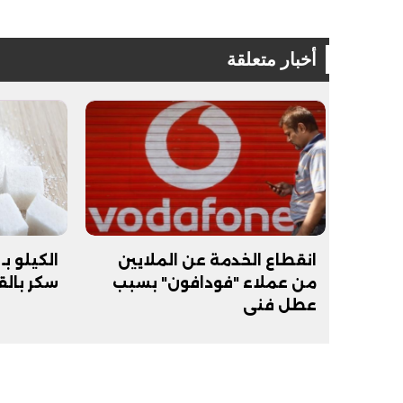
أخبار متعلقة
فيديو
فيديو
انقطاع الخدمة عن الملايين
من عملاء "فودافون" بسبب
سكر بالق
الوداع الأخير.. دفن جثامين الضحايا
افتتاح أكبر صر
عطل فني
الأربعة بقرية السعدية في الفيوم
مليون جنيه