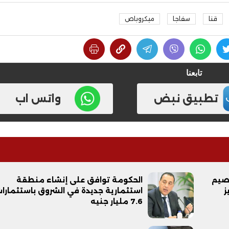
قنا
سفاجا
ميكروباص
تابعنا
تطبيق نبض
واتس اب
خصيم
الحكومة توافق على إنشاء منطقة
ز
استثمارية جديدة في الشروق باستثمارا
7.6 مليار جنيه