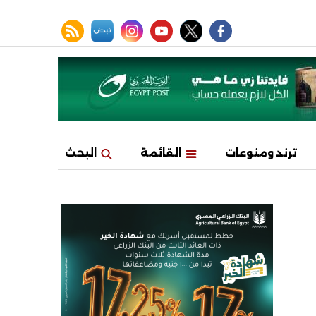
facebook
twitter
youtube
نبض
instagram
rss feed
ترند ومنوعات
القائمة
البحث