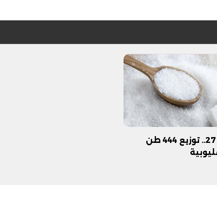
فيديو
الكيلو بـ 27.. توزيع 444 طن
ليوبية
ح ديني في القوصية..
ابني بطل وفخورة بيه.. أول ظهور 
تحفة معمارية بتكلفة تجاوزت 20
عماد سائق التريلا مع والدته بعد
تصدره التريند| فيديو