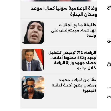
فع
وفاة الإعلامية سونيا كمال| موعد
ومكان الجنازة
طليقة مذيع الجنازات
تهـاجمه: مبيصرفش على
ولاده
يق
الزراعة: 712 ترخيص تشغيل
جديد و832 مخلوط أعلاف..
وع
حصاد جهود وزارة الزراعة
خلال يوليو
«أنا من غيرك»..محمد
ية
رمضان يطرح أحدث أغانيه
(فيديو)
ت