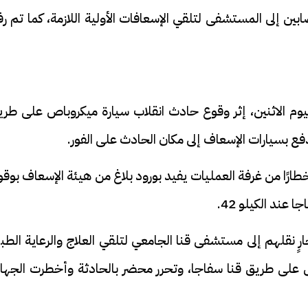
بين إلى المستشفى لتلقي الإسعافات الأولية اللازمة، كما تم ر
8 أشخاص، مساء اليوم الاثنين، إثر وقوع حادث انقلاب سيارة ميكروباص على طر
طارًا من غرفة العمليات يفيد بورود بلاغ من هيئة الإسعاف بوق
ند الكيلو 42.
 الآن عن إصابة 8 أشخاص جارٍ نقلهم إلى مستشفى قنا الجامعي لتلقي العلاج والرعاية الطب
اص على طريق قنا سفاجا، وتحرر محضر بالحادثة وأخطرت الجها