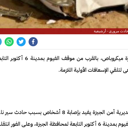
ادث مروري - أرشيفية
أصيب 8 أشخاص إثر وقوع حادث انقلاب سيارة ميكروباص، بالقرب من موقف الفيوم بمدينة 6 
لتلقي الإسعافات الأولية اللازمة.
البداية كانت بورود بلاغ لغرفة عمليات النجدة بمديرية أمن الجيزة يفيد بإصابة 8 أشخاص بسبب حادث سي
عن انقلاب سيارة ميكروباص، بالقرب من موقف الفيوم بمدينة 6 أكتوبر التابعة لمحافظة الجيزة، وعلى الفور ان