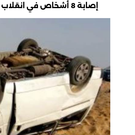
إصابة 8 أشخاص في انقلاب ميكروباص بأكتوبر