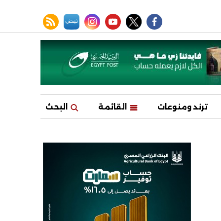
facebook
twitter
youtube
نبض
instagram
rss feed
ترند ومنوعات
القائمة
البحث