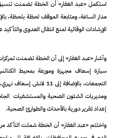
استكمل «عبد الغفار» أن الخطة تضمنت تنسيق
مدار الساعة، ومتابعة الموقف لحظة بلحظة، بالإ
الإرشادات الوقائية لمنع انتقال العدوى والتأكيد
فيديو
فيديو
سيارة إسعاف مجهزة وموزعة بمحيط الكنائس، 
التجمعات، بالإضافة إلى 11
ومديريات الشئون الصحية والمستشفيات الجامعي
إعداد تقرير دورية بالأحداث والطوارئ الصحية.
الوداع الأخير.. دفن جثامين الضحايا
افتتاح أكبر صر
واختتم «عبد الغفار» أن الخطة شملت التأكد من 
الأربعة بقرية السعدية في الفيوم
مليون جنيه
الدم في جميع المحافظات، بالإضافة إلى مراج