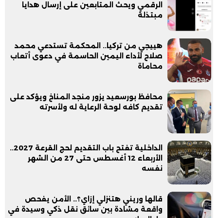
الرقمي ويحث المتابعين على إرسال هدايا
مبتذلة
هييجي من تركيا.. المحكمة تستدعي محمد
صلاح لأداء اليمين الحاسمة في دعوى أتعاب
محاماة
محافظ بورسعيد يزور منجد المناخ ويؤكد على
تقديم كافه لوحة الرعاية له ولأسرته
الداخلية تفتح باب التقديم لحج القرعة 2027..
الأربعاء 12 أغسطس حتى 27 من الشهر
نفسه
قالها وريني هتنزلي إزاي؟.. الأمن يفحص
واقعة مشادة بين سائق نقل ذكي وسيدة في