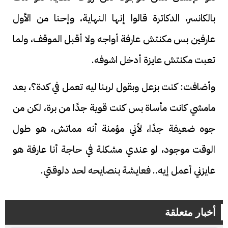
بالكانسر، الدكاترة قالوا إنها النهاية، وإحنا من الأول
عارفين بس مكنتش عارفة أواجه ولا أقبل الموقف، ولما
تعبت مكنتش عايزة أدخل اشوفه.
وأضافت: كنت بزعل وبقول لربنا ليه تعمل في كدة؟، بعد
مامشي كانت مأساة بس كنت قوية جدًا من برة، لكن من
جوه ضعيفة جدًا، لأني مؤمنة أنه مماتش، هو طول
الوقت موجود، لو عندي مشكلة في حاجة أنا عارفة هو
عايزني أعمل إيه.. فعايشة بنصايحه لحد دلوقتي.
أخبار متعلقة