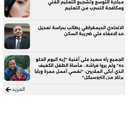
مبادرة التوسع وتشجيع التعليم الفني
ومكافحة التسرب من التعليم
الاتحادي الديمقراطي يطالب بدراسة تعديل
حد الاعفاء علي ضريبة السكن
الجميع رآه سعيد على أغنية "إيه اليوم الحلو
ده" ولم يروا فراشه.. مأساة الطفل الكفيف
الذي أبكى الملايين: "نفسي أعمل عمرة وبابا
يرتاح من التروسيكل"
المزيد