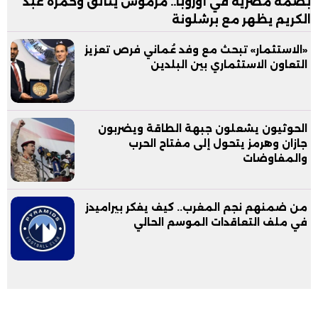
بصمة مصرية في أوروبا.. مرموش يتألق وحمزة عبد
الكريم يظهر مع برشلونة
«الاستثمار» تبحث مع وفد عُماني فرص تعزيز
التعاون الاستثماري بين البلدين
الحوثيون يشعلون جبهة الطاقة ويضربون
جازان وهرمز يتحول إلى مفتاح الحرب
والمفاوضات
من ضمنهم نجم المغرب.. كيف يفكر بيراميدز
في ملف التعاقدات الموسم الحالي