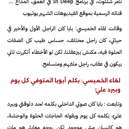
تامر شلتوت، في برنامج In Deep في العمق، المذاع عبر
قناته الرسمية بموقع الفيديوهات الشهير يوتيوب
وقالت لقاء الخميسي: بابا كان الراجل الأول والأخير في
حياتي، كان راجل مختلف، حساس طيب كل الصفات
الحلوة فيه، مكنش بيزعقلنا، لكن لو الأخطاء أتكررت تاني
بيكون في عقاب، راجل متفهم ومتسامح.
لقاء الخميسي: بكلم أبويا المتوفي كل يوم
وبيرد عليّ
وتابعت : بابا كان صوتي الداخلي بكلمه لحد دلوقتي وبيرد
عليّ، بكلمه كل يوم وبقوله الحاجات الحلوة والوحشة،
هو كإنسان مش موجود لكن روحه معايا، هو مات