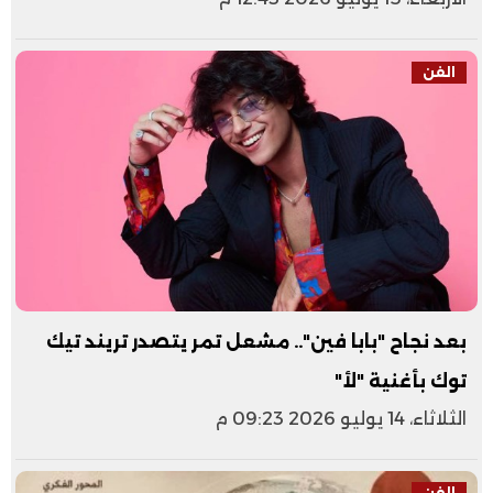
الفن
بعد نجاح "بابا فين".. مشعل تمر يتصدر تريند تيك
توك بأغنية "لأ"
الثلاثاء، 14 يوليو 2026 09:23 م
الفن