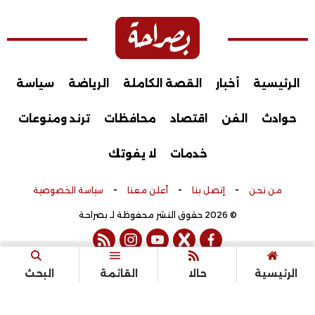
الرئيسية
أخبار
القصة الكاملة
الرياضة
سياسة
حوادث
الفن
اقتصاد
محافظات
ترند ومنوعات
خدمات
لا يفوتك
-
-
-
من نحن
إتصل بنا
أعلن معنا
سياسة الخصوصية
© 2026 حقوق النشر محفوظة لـ بصراحة
rss feed
instagram
youtube
twitter
facebook
تم التطوير بواسطة
الرئيسية
حالا
القائمة
البحث