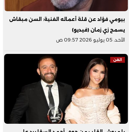
بيومي فؤاد عن قلة أعماله الفنية: السن مبقاش
يسمح زي زمان (فيديو)
الأحد، 05 يوليو 2026 09:57 ص
الفن
يا ميوش القلب من جوه.. أحمد السقا يرد على