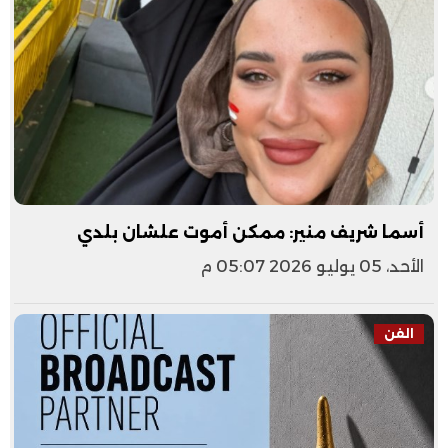
أسما شريف منير: ممكن أموت علشان بلدي
الأحد، 05 يوليو 2026 05:07 م
الفن